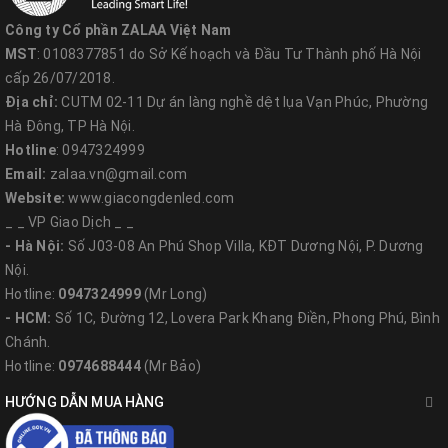
Công ty Cổ phần ZALAA Việt Nam
MST
: 0108377851 do Sở Kế hoạch và Đầu Tư Thành phố Hà Nội
cấp 26/07/2018.
Địa chỉ:
CUTM 02-11 Dự án làng nghề dệt lụa Vạn Phúc, Phường
Hà Đông, TP Hà Nội.
Hotline
: 0947324999
Email:
zalaa.vn@gmail.com
Website:
www.giacongdenled.com
_ _ VP Giao Dịch _ _
- Hà Nội:
Số J03-08 An Phú Shop Villa, KĐT Dương Nội, P. Dương
Nội.
Hotline:
0947324999
(Mr Long)
- HCM:
Số 1C, Đường 12, Lovera Park Khang Điền, Phong Phú, Bình
Chánh.
Hotline:
0974688444
(Mr Bảo)
HƯỚNG DẪN MUA HÀNG