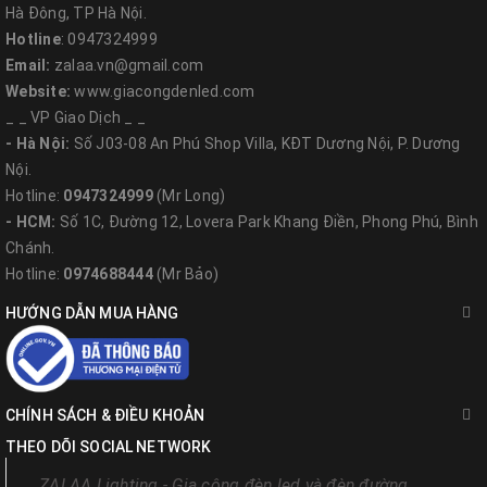
Hà Đông, TP Hà Nội.
Hotline
: 0947324999
Email:
zalaa.vn@gmail.com
Website:
www.giacongdenled.com
_ _ VP Giao Dịch _ _
- Hà Nội:
Số J03-08 An Phú Shop Villa, KĐT Dương Nội, P. Dương
Nội.
Hotline:
0947324999
(Mr Long)
- HCM:
Số 1C, Đường 12, Lovera Park Khang Điền, Phong Phú, Bình
Chánh.
Hotline:
0974688444
(Mr Bảo)
HƯỚNG DẪN MUA HÀNG
CHÍNH SÁCH & ĐIỀU KHOẢN
THEO DÕI SOCIAL NETWORK
ZALAA Lighting - Gia công đèn led và đèn đường