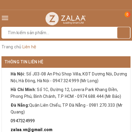
0
Toggle
navigation
Trang chủ
Liên hệ
THÔNG TIN LIÊN HỆ
Hà Nội:
Số J03-08 An Phú Shop Villa, KĐT Dương Nội, Dương
Nội, Hà Đông, Hà Nội - 0947.324.999 (Mr Long)
Hồ Chí Minh:
Số 1C, Đường 12, Lovera Park Khang Điền,
Phong Phú, Bình Chánh, T.P HCM - 0974.688.444 (Mr Bảo)
Đà Nẵng:
Quận Liên Chiểu, TP Đà Nẵng - 0981.270.333 (Mr
Quang)
0947324999
zalaa.vn@gmail.com