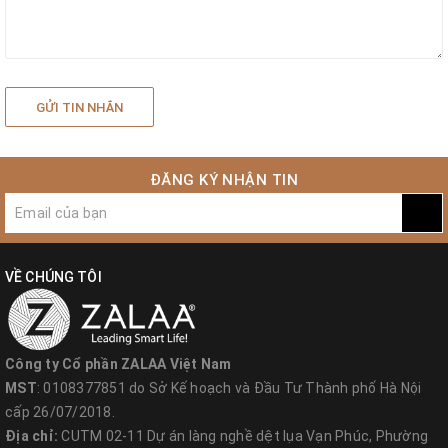
GỬI TIN NHẮN
ĐĂNG KÝ NHẬN TIN
VỀ CHÚNG TÔI
Công ty Cổ phần ZALAA Việt Nam
MST
: 0108377851 do Sở Kế hoạch và Đầu Tư Thành phố Hà Nội
cấp 26/07/2018.
Địa chỉ:
CUTM 02-11 Dự án làng nghề dệt lụa Vạn Phúc, Phường