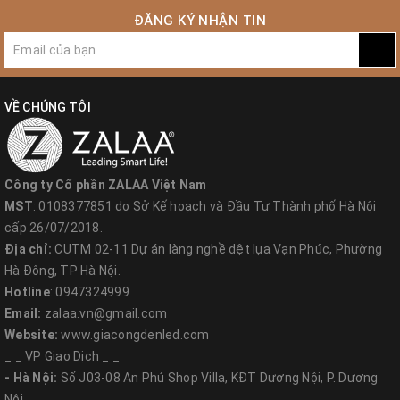
ĐĂNG KÝ NHẬN TIN
VỀ CHÚNG TÔI
Công ty Cổ phần ZALAA Việt Nam
MST
: 0108377851 do Sở Kế hoạch và Đầu Tư Thành phố Hà Nội
cấp 26/07/2018.
Địa chỉ:
CUTM 02-11 Dự án làng nghề dệt lụa Vạn Phúc, Phường
Hà Đông, TP Hà Nội.
Hotline
: 0947324999
Email:
zalaa.vn@gmail.com
Website:
www.giacongdenled.com
_ _ VP Giao Dịch _ _
- Hà Nội:
Số J03-08 An Phú Shop Villa, KĐT Dương Nội, P. Dương
Nội.