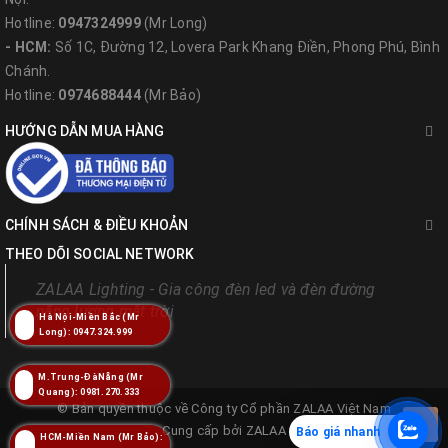
Hotline:
0947324999
(Mr Long)
- HCM:
Số 1C, Đường 12, Lovera Park Khang Điền, Phong Phú, Bình
Chánh.
Hotline:
0974688444
(Mr Bảo)
HƯỚNG DẪN MUA HÀNG
CHÍNH SÁCH & ĐIỀU KHOẢN
THEO DÕI SOCIAL NETWORK
ZALAA Lighting - Gia công đèn led và đèn đường
năng lượng mặt trời
Hà Nội-Miền Bắc (Mr
Long): 0947.324.999
M.Trung-ĐàNẵng (Mr
Quang): 0981.270.333
© Bản quyền thuộc về
Công ty Cổ phần ZALAA Việt Nam
Cung cấp bởi
ZALAA
Báo giá nhanh
HCM-Miền Nam (Mr Bảo):