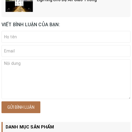
VIẾT BÌNH LUẬN CỦA BẠN:
GỬI BÌNH LUẬN
DANH MỤC SẢN PHẨM