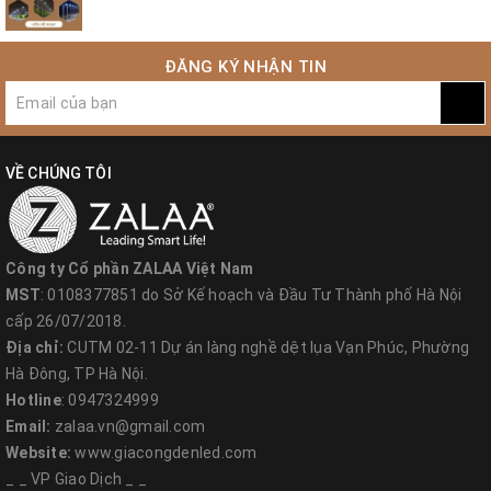
ĐĂNG KÝ NHẬN TIN
VỀ CHÚNG TÔI
Công ty Cổ phần ZALAA Việt Nam
MST
: 0108377851 do Sở Kế hoạch và Đầu Tư Thành phố Hà Nội
cấp 26/07/2018.
Địa chỉ:
CUTM 02-11 Dự án làng nghề dệt lụa Vạn Phúc, Phường
Hà Đông, TP Hà Nội.
Hotline
: 0947324999
Email:
zalaa.vn@gmail.com
Website:
www.giacongdenled.com
_ _ VP Giao Dịch _ _