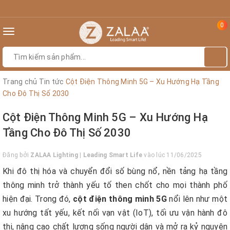
0
Toggle
navigation
Trang chủ
Tin tức
Cột Điện Thông Minh 5G – Xu Hướng Hạ Tầng
Cho Đô Thị Số 2030
Cột Điện Thông Minh 5G – Xu Hướng Hạ
Tầng Cho Đô Thị Số 2030
Đăng bởi
ZALAA Lighting | Leading Smart Life
vào lúc 11/06/2025
Khi đô thị hóa và chuyển đổi số bùng nổ, nền tảng hạ tầng
thông minh trở thành yếu tố then chốt cho mọi thành phố
hiện đại. Trong đó,
cột điện thông minh 5G
nổi lên như một
xu hướng tất yếu, kết nối vạn vật (IoT), tối ưu vận hành đô
thị, nâng cao chất lượng sống người dân và mở ra kỷ nguyên