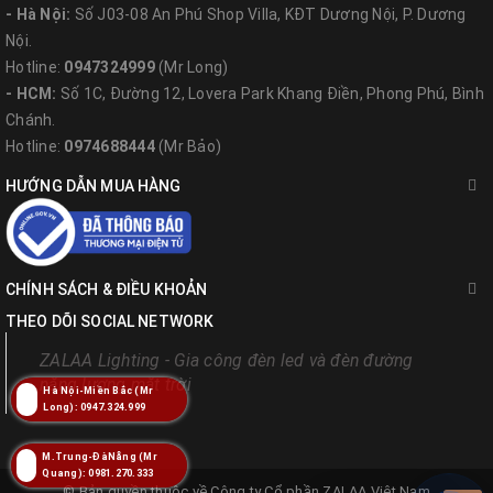
- Hà Nội:
Số J03-08 An Phú Shop Villa, KĐT Dương Nội, P. Dương
Nội.
Hotline:
0947324999
(Mr Long)
- HCM:
Số 1C, Đường 12, Lovera Park Khang Điền, Phong Phú, Bình
Chánh.
Hotline:
0974688444
(Mr Bảo)
HƯỚNG DẪN MUA HÀNG
CHÍNH SÁCH & ĐIỀU KHOẢN
THEO DÕI SOCIAL NETWORK
ZALAA Lighting - Gia công đèn led và đèn đường
năng lượng mặt trời
Hà Nội-Miền Bắc (Mr
Long): 0947.324.999
M.Trung-ĐàNẵng (Mr
Quang): 0981.270.333
© Bản quyền thuộc về
Công ty Cổ phần ZALAA Việt Nam