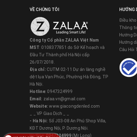
- Hệ sản phẩm có dải nhiệt độ màu cực rộng: 3000K -
sáng trắng tự nhiên và ánh sáng mờ trắng (phục vụ c
VỀ CHÚNG TÔI
HƯỚNG 
Điều kho
- Tương tự như
đèn năng lượng mặt trời
,
đèn tuýp LE
Thông ti
là giải pháp kinh tế hữu hiệu cho mọi công trình. Ng
Hướng D
thải. Đồng thời, cấu tạo của đèn không hề chứa các c
Công ty Cổ phần ZALAA Việt Nam
Hướng d
- Việc lắp đặt sản phẩm hết sức nhanh gọn, thao tác
MST
: 0108377851 do Sở Kế hoạch và
Câu Hỏi
Đầu Tư Thành phố Hà Nội cấp
26/07/2018.
Địa chỉ:
CUTM 02-11 Dự án làng nghề
Kết cấ
dệt lụa Vạn Phúc, Phường Hà Đông, TP
- Tuổi thọ sản phẩm là 40.000 giờ. Con số này hoàn t
Hà Nội.
thống. Thêm vào đó, đèn LED có đặc điểm là ít hỏng 
Hotline
: 0947324999
Email:
zalaa.vn@gmail.com
- So với đèn huỳnh quang truyền thống, đèn LED tuýp 
Website:
www.giacongdenled.com
khởi động nhanh, không phát ra những âm thanh chói t
_ _ VP Giao Dịch _ _
Chính sách bảo hành
- Hà Nội:
Số J03-08 An Phú Shop Villa,
- Cơ chế bảo hành được áp dụng linh hoạt với hiệu lự
KĐT Dương Nội, P. Dương Nội.
Hotline:
0947324999
(Mr Long)