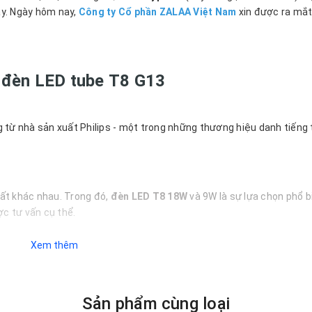
ây. Ngày hôm nay,
Công ty Cổ phần ZALAA Việt Nam
xin được ra mắt
 đèn LED tube
T8 G13
 từ nhà sản xuất Philips - một trong những thương hiệu danh tiếng 
ất khác nhau. Trong đó,
đèn LED T8 18W
và 9W là sự lựa chọn phổ b
ợc tư vấn cụ thể.
n, mang nét đẹp hiện đại và thời thượng.
Xem thêm
 phẩm có kiểu dáng đẹp mắt.
Sản phẩm cùng loại