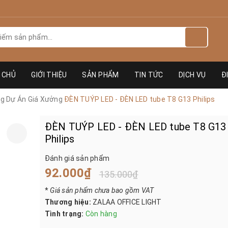
 CHỦ
GIỚI THIỆU
SẢN PHẨM
TIN TỨC
DỊCH VỤ
Đ
ng Dự Án Giá Xưởng
ĐÈN TUÝP LED - ĐÈN LED tube T8 G13 Philips
ĐÈN TUÝP LED - ĐÈN LED tube T8 G13
Philips
Đánh giá sản phẩm
92.000₫
135.000₫
*
Giá sản phẩm chưa bao gồm VAT
Thương hiệu:
ZALAA OFFICE LIGHT
Tình trạng:
Còn hàng