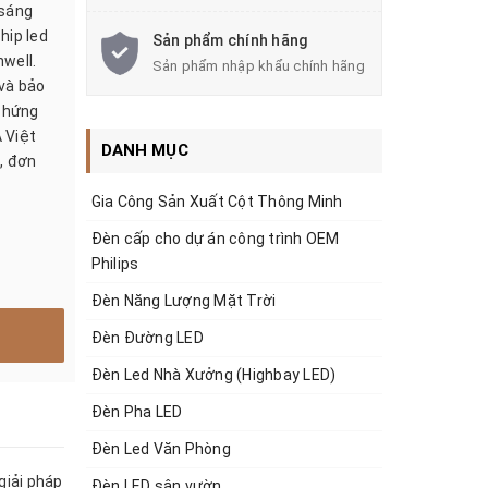
 sáng
hip led
Sản phẩm chính hãng
nwell.
Sản phẩm nhập khẩu chính hãng
và bảo
chứng
 Việt
DANH MỤC
, đơn
Gia Công Sản Xuất Cột Thông Minh
Đèn cấp cho dự án công trình OEM
Philips
Đèn Năng Lượng Mặt Trời
Đèn Đường LED
Đèn Led Nhà Xưởng (Highbay LED)
Đèn Pha LED
Đèn Led Văn Phòng
 giải pháp
Đèn LED sân vườn