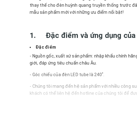
thay thế cho đèn huỳnh quang truyền thống trước đ
mẫu sản phẩm mới với những ưu điểm nổi bật!
1.
Đặc điểm và ứng dụng của
Đặc điểm
- Nguồn gốc, xuất xứ sản phẩm: nhập khẩu chính hãng
giới, đáp ứng tiêu chuẩn châu Âu.
- Góc chiếu của đèn LED tube là 240˚.
- Chúng tôi mang đến hệ sản phẩm với nhiều công su
khách có thể liên hệ đến hotline của chúng tôi để đư
- Sản phẩm có màu trắng trang nhã, thiết kế thon gọ
Sản