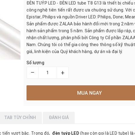
ĐÈN TUÝP LED - ĐÈN LED tube T8 G13 là thiết bị chiếu
công nghệ tiên tiến rất được ưa chuộng sử dụng. Với c
Epistar, Philips và nguồn Driver LED: Philips, Done; Mea
Sản phẩm được ZALAA bảo hành đổi mới trong 2 năm 
hành sản phẩm trong 5 năm. Sản phẩm được lắp ráp, 
nhận chất lượng, phân phối bởi Công ty Cổ phần ZALAA
Nam. Chúng tôi có thể gia công theo thông số kỹ thuật
giá, linh kiện của Quý khách hàng, dự án và đại lý.
Số lượng
–
+
MUA NGAY
TAB TÙY CHỈNH
ĐÁNH GIÁ
c tiến vượt bậc. Trong đó,
đèn tuýp LED
(hay còn gọi là LED tube) là