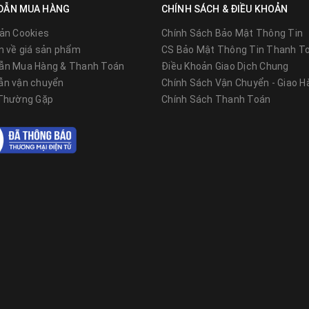
ông - Hà Nội
DẪN MUA HÀNG
CHÍNH SÁCH & ĐIỀU KHOẢN
)
ản Cookies
Chính Sách Bảo Mật Thông Tin
n về giá sản phẩm
CS Bảo Mật Thông Tin Thanh T
doanh Hà Nội)
ẫn Mua Hàng & Thanh Toán
Điều Khoản Giao Dịch Chung
ẫn vận chuyển
Chính Sách Vận Chuyển - Giao H
 Thường Gặp
Chính Sách Thanh Toán
 Bắc Ninh
ánh)
Quận Hồng Bàng, TP Hải Phòng.