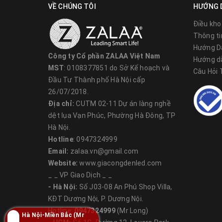
Địa chỉ:
P3111 Tòa Elipse Tower, 110 Trần Phú - Hà Đ
VỀ CHÚNG TÔI
HƯỚNG 
1. Hotline: 0916.347.111 (Mr Long - GĐKD Miền Bắc
Điều kho
Thông ti
2. Hotline: 0981.270.333 (Mr Hiệp - Phụ trách kinh 
Hướng D
Công ty Cổ phần ZALAA Việt Nam
Hướng d
Email:
zalaa.vn@gmail.com
MST
: 0108377851 do Sở Kế hoạch và
Câu Hỏi
Đầu Tư Thành phố Hà Nội cấp
26/07/2018.
CHI NHÁNH BẮC NINH
Địa chỉ:
CUTM 02-11 Dự án làng nghề
Địa chỉ:
Phố Viềng, Đồng Nguyên, Thị xã Từ Sơn, Tỉnh
dệt lụa Vạn Phúc, Phường Hà Đông, TP
Hà Nội.
Hotline: 094.2344.888 - Ms.Oanh (Giám Đốc Chi Nh
Hotline
: 0947324999
Email:
zalaa.bacninh@gmail.com
Email:
zalaa.vn@gmail.com
Website:
www.giacongdenled.com
_ _ VP Giao Dịch _ _
- Hà Nội:
Số J03-08 An Phú Shop Villa,
CHI NHÁNH HẢI PHÒNG - QN
KĐT Dương Nội, P. Dương Nội.
Địa chỉ:
Số 227 đường Hùng Vương, Phường Sở Dầu, 
Hotline:
0947324999
(Mr Long)
Hà Nội-Miền Bắc (Mr
Hotline: 0934.300.887