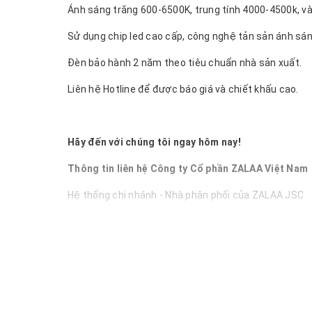
Ánh sáng trắng 600-6500K, trung tính 4000-4500k, 
Sử dụng chip led cao cấp, công nghệ tản sản ánh sán
Đèn bảo hành 2 năm theo tiêu chuẩn nhà sản xuất.
Liên hệ Hotline để được báo giá và chiết khấu cao.
Hãy đến với chúng tôi ngay hôm nay!
Thông tin liên hệ Công ty Cổ phần ZALAA Việt Nam
Hệ thống chi nhánh - Nhà phân phối của ZALAA JSC
Công ty Cổ phần ZALAA Việt 
Hotline: 19000074 - Mobile: 0971043999 Tel: 024.56
Email:
zalaa.vn@gmail.com
Hệ thống Website: