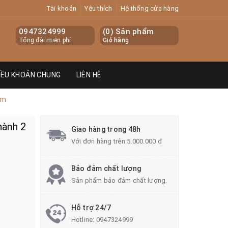
Tài khoản
Yêu thích
Hệ thống cửa hàng
0947324999
(
0
) Sản phẩm
Tổng đài miễn phí
Giỏ hàng
IỀU KHOẢN CHUNG
LIÊN HỆ
ăm
hành 2
Giao hàng trong 48h
Với đơn hàng trên 5.000.000 đ
Bảo đảm chất lượng
Sản phẩm bảo đảm chất lượng.
Hỗ trợ 24/7
Hotline:
0947324999