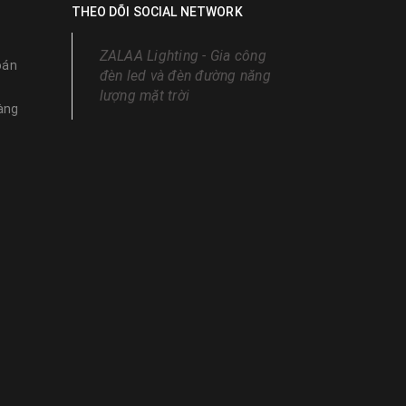
THEO DÕI SOCIAL NETWORK
ZALAA Lighting - Gia công
oán
đèn led và đèn đường năng
lượng mặt trời
àng