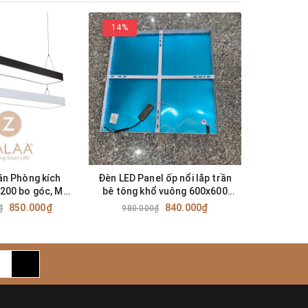
14%
34%
ăn Phòng kích
Đèn LED Panel ốp nổi lắp trần
Đèn thả t
200 bo góc, Mã
bê tông khổ vuông 600x600
lục giá
PB150x1200
công suất 40-48W mã
60
850.000₫
840.000₫
₫
980.000₫
3.740.0
ZPN600x600-ON