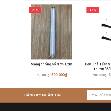
www.zalaa.vn
21%
18%
www.denchieusangled.vn
www.giacongdenled.com
NHÀ MÁY SẢN XUẤT:
Địa chỉ:
Số 5, đường TS13, KCN Tiên Sơn, Bắc Ninh
Máng chống nổ đơn 1,2m
Đèn Thả Trần V
thước 360
XƯỞNG LẮP RÁP OEM:
590.000₫
3
750.000₫
3.900.000₫
Địa chỉ:
Cụm Công nghiệp Ngọc Hồi, Thành Trì, TP Hà
Liên hệ:
0971.043.999
(Nhà máy, Xưởng SX)
ĐĂNG KÝ NHẬN TIN
VĂN PHÒNG HÀ NỘI
: