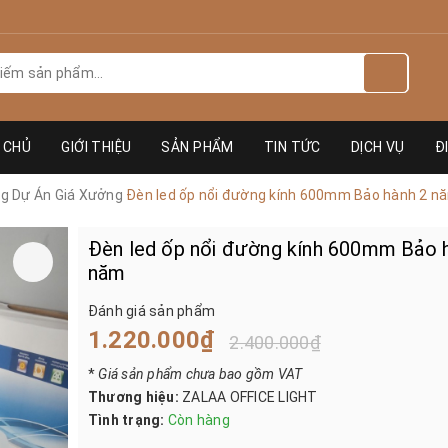
 CHỦ
GIỚI THIỆU
SẢN PHẨM
TIN TỨC
DỊCH VỤ
Đ
ng Dự Án Giá Xưởng
Đèn led ốp nổi đường kính 600mm Bảo hành 2 n
Đèn led ốp nổi đường kính 600mm Bảo 
năm
Đánh giá sản phẩm
1.220.000₫
2.400.000₫
*
Giá sản phẩm chưa bao gồm VAT
Thương hiệu:
ZALAA OFFICE LIGHT
Tình trạng:
Còn hàng