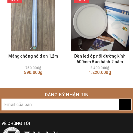
Máng chống nổ đơn 1,2m
Đèn led ốp nổi đường kính
600mm Bảo hành 2 năm
750.000₫
2.400.000₫
590.000₫
1.220.000₫
ĐĂNG KÝ NHẬN TIN
VỀ CHÚNG TÔI
Thiết kế mang hơi thở đương đại
.