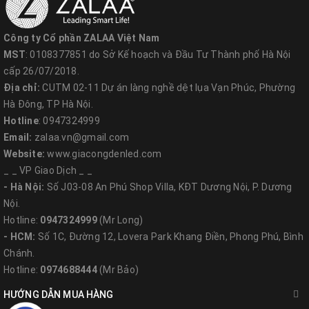
- Bộ nguồn được nằm tách biệt với hệ thống quang
Công ty Cổ phần ZALAA Việt Nam
học. Dây nguồn được đi đúng kỹ thuật để đảm bảo an
MST
: 0108377851 do Sở Kế hoạch và Đầu Tư Thành phố Hà Nội
toàn và đẹp mắt. Vỏ dây có khả năng cách điện tốt.
cấp 26/07/2018.
Địa chỉ:
CUTM 02-11 Dự án làng nghề dệt lụa Vạn Phúc, Phường
Lõi đồng dẫn điện hiệu quả.
Hà Đông, TP Hà Nội.
Hotline
: 0947324999
- Với hình thức đèn thả trần, dây treo cũng rất kiên cố.
Email:
zalaa.vn@gmail.com
Website:
www.giacongdenled.com
1.2. Ứng dụng
_ _ VP Giao Dịch _ _
- Hà Nội:
Số J03-08 An Phú Shop Villa, KĐT Dương Nội, P. Dương
- Thiết bị được sử dụng phổ biến ở phòng làm việc,
Nội.
phòng họp, phòng tiếp khách của các doanh nghiệp.
Hotline:
0947324999
(Mr Long)
- HCM:
Số 1C, Đường 12, Lovera Park Khang Điền, Phong Phú, Bình
- Ngoài môi trường công sở, đèn còn là sự lựa chọn
Chánh.
hoàn hảo cho các căn hộ chung cư, quán bar, nhà
Hotline:
0974688444
(Mr Bảo)
hàng.
HƯỚNG DẪN MUA HÀNG