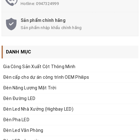
Hotline:
0947324999
mang đến một không gian lý tưởng. Dưới đây,
zalaa.vn
xin được giới thiệu về sản phẩm này!
Sản phẩm chính hãng
Sản phẩm nhập khẩu chính hãng
1. Đặc điểm và ứng dụng của đèn panel thả trần
DANH MỤC
200x1200mm
Gia Công Sản Xuất Cột Thông Minh
1.1. Đặc điểm
Đèn cấp cho dự án công trình OEM Philips
- Thiết kế sản phẩm có hình hộp chữ nhật bo góc. Nó
Đèn Năng Lượng Mặt Trời
mang đến vẻ đẹp khỏe khoắn mà không kém phần
Đèn Đường LED
tinh tế. Khung nhôm định hình có độ bền cơ học cao.
Đèn Led Nhà Xưởng (Highbay LED)
Nó còn được trang bị lớp sơn tĩnh điện để ngăn ngừa
Đèn Pha LED
han gỉ, đảm bảo tính thẩm mỹ.
Đèn Led Văn Phòng
- Đèn được trang bị chip LED Epistar 5630. Hệ thống