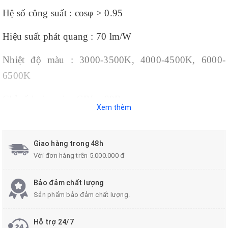
Hệ số công suất : cosφ > 0.95
Hiệu suất phát quang : 70 lm/W
Nhiệt độ màu : 3000-3500K, 4000-4500K, 6000-
6500K
Chỉ số hoàn màu: CRI = 80Ra
Xem thêm
Kích thước : 200x1200
(mm)
Giao hàng trong 48h
Tuổi thọ : 25.000 giờ
Với đơn hàng trên 5.000.000 đ
Bảo đảm chất lượng
Bạn muốn kiến thiết văn phòng làm việc chuyên
Sản phẩm bảo đảm chất lượng.
nghiệp, khơi nguồn cảm hứng sáng tạo? Việc lắp đặt
đèn thả văn phòng kích thước
200x1200 bo góc
sẽ
Hỗ trợ 24/7