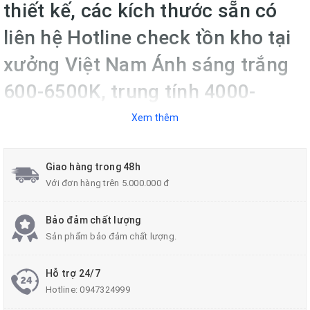
thiết kế, các kích thước sẵn có
liên hệ Hotline check tồn kho tại
xưởng Việt Nam Ánh sáng trắng
600-6500K, trung tính 4000-
4500k, vàng 3000-3500k Sử dụng
Xem thêm
chip led cao cấp, công nghệ tản
sản ánh sáng tỏa đều. Đèn bảo
Giao hàng trong 48h
Với đơn hàng trên 5.000.000 đ
hành 2 năm theo tiêu chuẩn nhà
Bảo đảm chất lượng
sản xuất. Liên hệ Hotline để được
Sản phẩm bảo đảm chất lượng.
báo giá và chiết khấu cao.
Hỗ trợ 24/7
Hotline:
0947324999