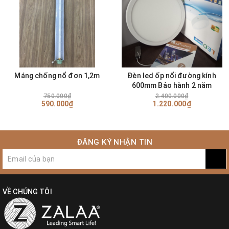
Tiết kiệm điện năng: Sử dụng chip LED có hiệu suất phát sáng
cao. Tiết kiệm 80% điện năng so với bóng đèn sợi đốt. Tiết kiệm
50% điện năng so với bóng đèn compact.
Độ bền cao, bảo hành dài hạn: Sử dụng chất liệu cao cấp chống
được rỉ và va đập. đèn thả trần Led tuổi thọ cáo lên đến 20.000
Máng chống nổ đơn 1,2m
Đèn led ốp nổi đường kính
giờ.
600mm Bảo hành 2 năm
Không hiện tượng nhấp nháy, chỉ số hoàn màu cao: Chất lượng
750.000₫
2.400.000₫
ánh sáng cao (CRI >= 80) cho ánh sáng trung thực tự nhiên, tăng
590.000₫
1.220.000₫
khả năng nhận diện màu sắc của vật được chiếu sáng.
Ít chói hơn 70% so với bóng Compact
ĐĂNG KÝ NHẬN TIN
Có điều khiển từ xa có thể điều chỉnh tăng giảm sáng tối.
Màu sắc có chế độ: Trắng, Vàng, Trung Tính
VỀ CHÚNG TÔI
Ứng dụng: