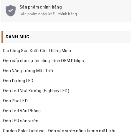
Thông số kỹ thuật
Sản phẩm chính hãng
Mã sp: ZTTLG-D800
Sản phẩm nhập khẩu chính hãng
Điện áp: 85-265VAC 50/60Hz
Kích thước: D800 x H80 mm
DANH MỤC
Màu sắc: Đen
Công suất: 54w
Gia Công Sản Xuất Cột Thông Minh
Ánh sáng: 3000K/4000K/65000K
Đèn cấp cho dự án công trình OEM Philips
Chỉ số hoàn màu: CRI>80
Đèn Năng Lượng Mặt Trời
Quang thông: 4320lm
Chất liệu: vỏ nhôm + Acrylic
Đèn Đường LED
Tuổi thọ chip led: 25.000 giờ
Đèn Led Nhà Xưởng (Highbay LED)
Bảo hành: 2 năm
Đèn Pha LED
Đèn Led Văn Phòng
Đèn Led thả trần hình lục giác rỗng giữa
Đèn LED sân vườn
ZTTLG-D800 ứng dụng trong chiếu
Garden Solar Lighting - Đèn sân vườn năng lượng mặt trời