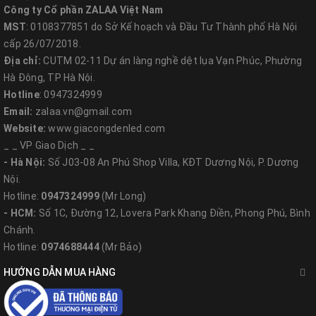
Đèn thả trần Led trang trí phù hợp với không gian trang trí nội
Công ty Cổ phần ZALAA Việt Nam
thất hiện đại, phong cách Châu Âu. Sử dụng trang trí bàn ăn,
MST
: 0108377851 do Sở Kế hoạch và Đầu Tư Thành phố Hà Nội
phòng khách, quầy bar, nhà hàng, showroom nội thất, shop thời
cấp 26/07/2018.
trang, hiệu sách, quán ăn nhanh, nơi tổ chức sự kiện, hiệu ứng
Địa chỉ:
CUTM 02-11 Dự án làng nghề dệt lụa Vạn Phúc, Phường
cho quán bar, sân bay, nhà ga, căn hộ chung cư, tiền sảnh, resort,
Hà Đông, TP Hà Nội.
khách sạn...
Hotline
: 0947324999
Email:
zalaa.vn@gmail.com
Website:
www.giacongdenled.com
MỘT SỐ MẪU PHỐI CẢNH THIẾT
_ _ VP Giao Dịch _ _
- Hà Nội:
Số J03-08 An Phú Shop Villa, KĐT Dương Nội, P. Dương
KẾ CHO MẪU ĐÈN THẢ HÌNH LỤC
Nội.
GIÁC
Hotline:
0947324999
(Mr Long)
- HCM:
Số 1C, Đường 12, Lovera Park Khang Điền, Phong Phú, Bình
Chánh.
Hotline:
0974688444
(Mr Bảo)
HƯỚNG DẪN MUA HÀNG