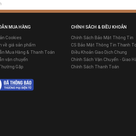
DẪN MUA HÀNG
CHÍNH SÁCH & ĐIỀU KHOẢN
ản Cookies
Chính Sách Bảo Mật Thông Tin
n về giá sản phẩm
CS Bảo Mật Thông Tin Thanh T
ẫn Mua Hàng & Thanh Toán
Điều Khoản Giao Dịch Chung
ẫn vận chuyển
Chính Sách Vận Chuyển - Giao H
 Thường Gặp
Chính Sách Thanh Toán
 P.Vạn Phúc, Q.Hà Đông, T.P Hà Nội
N