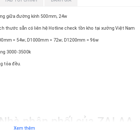
TAB TÙY CHỈNH
ĐÁNH GIÁ
rỗng giữa đường kính 500mm, 24w
ích thước sẵn có liên hệ Hotline check tồn kho tại xưởng Việt Nam
00mm = 54w; D1000mm = 72w; D1200mm = 96w
vàng 3000-3500k
g tỏa đều.
- Nhà phân phối của ZALAA
Xem thêm