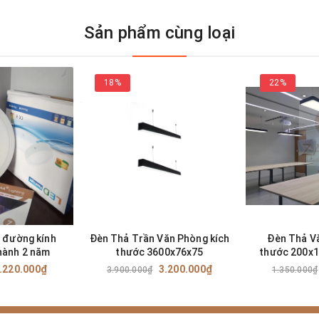
mart Life
cung cấp các sản phẩm
Sản phẩm cùng loại
 kiệm điện, hoạt động ổn định, tiết
tư, Quý khách hàng và Người sử dụ
18%
22%
i đường kính
Đèn Thả Trần Văn Phòng kích
Đèn Thả V
ành 2 năm
thước 3600x76x75
thước 200x1
SP: ZTV
.220.000₫
3.200.000₫
3.900.000₫
1.350.000₫