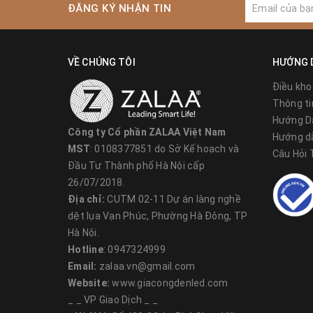
ĐĂNG KÝ NHẬN TIN
VỀ CHÚNG TÔI
HƯỚNG 
Điều kho
Thông ti
__<<
>>__
Hướng D
Công ty Cổ phần ZALAA Việt Nam
Công ty Cổ phần ZALAA Việt Nam
Hướng d
MST:
0108377851
MST
: 0108377851 do Sở Kế hoạch và
Câu Hỏi
Trụ Sở:
CUTM 02-11 Dự án làng nghề Dệt lụa Vạn Phúc,
Đầu Tư Thành phố Hà Nội cấp
Mobile:
0971043999
Tel: 024.5678.1567
26/07/2018.
VPGD Hà Nội:
Số J03-08 An Phú Shop Villa,
Địa chỉ:
CUTM 02-11 Dự án làng nghề
KĐT Dương Nội,Phường Dương Nội, Quận Hà Đông, H
dệt lụa Vạn Phúc, Phường Hà Đông, TP
Email:
zalaa.vn@gmail.com
Hà Nội.
Hotline
: 0947324999
Email:
zalaa.vn@gmail.com
Hệ thống Website:
Website:
www.giacongdenled.com
_ _ VP Giao Dịch _ _
-
https://www.zalaa.vn/