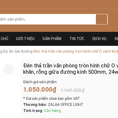
 CHỦ
GIỚI THIỆU
SẢN PHẨM
TIN TỨC
DỊCH VỤ
Đ
ng Dự Án Giá Xưởng
Đèn thả trần văn phòng tròn hình chữ O vành kh
Đèn thả trần văn phòng tròn hình chữ O 
khăn, rỗng giữa đường kính 500mm, 24
Đánh giá sản phẩm
1.050.000₫
1.940.000₫
*
Giá sản phẩm chưa bao gồm VAT
Thương hiệu:
ZALAA OFFICE LIGHT
Tình trạng:
Còn hàng