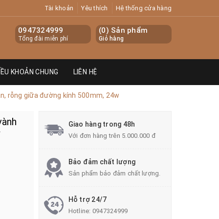
Tài khoản
Yêu thích
Hệ thống cửa hàng
0947324999
(
0
) Sản phẩm
Tổng đài miễn phí
Giỏ hàng
IỀU KHOẢN CHUNG
LIÊN HỆ
ăn, rỗng giữa đường kính 500mm, 24w
vành
Giao hàng trong 48h
w
Với đơn hàng trên 5.000.000 đ
Bảo đảm chất lượng
Sản phẩm bảo đảm chất lượng.
Hỗ trợ 24/7
Hotline:
0947324999