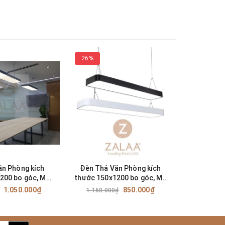
ng!
26%
14%
ăn Phòng kích
Đèn Thả Văn Phòng kích
Đèn LED Pa
200 bo góc, Mã
thước 150x1200 bo góc, Mã
bê tông k
PB200x1200
SP: ZTVPB150x1200
công s
1.050.000₫
850.000₫
1.150.000₫
980.0
ZPN