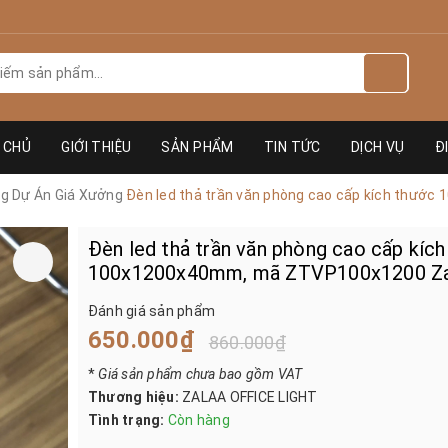
 CHỦ
GIỚI THIỆU
SẢN PHẨM
TIN TỨC
DỊCH VỤ
Đ
ng Dự Án Giá Xưởng
Đèn led thả trần văn phòng cao cấp kích thư
Đèn led thả trần văn phòng cao cấp kíc
100x1200x40mm, mã ZTVP100x1200 Za
Đánh giá sản phẩm
650.000₫
860.000₫
*
Giá sản phẩm chưa bao gồm VAT
Thương hiệu:
ZALAA OFFICE LIGHT
Tình trạng:
Còn hàng