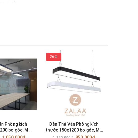
 ra. Lớp
26%
14%
ăn Phòng kích
Đèn Thả Văn Phòng kích
Đèn LED Pa
200 bo góc, Mã
thước 150x1200 bo góc, Mã
bê tông k
PB200x1200
SP: ZTVPB150x1200
công s
1.050.000₫
850.000₫
1.150.000₫
980.0