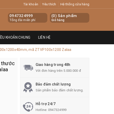
Tài khoản
Yêu thích
Hệ thống cửa hàng
0947324999
(
0
) Sản phẩm
Tổng đài miễn phí
Giỏ hàng
IỀU KHOẢN CHUNG
LIÊN HỆ
ớc 100x1200x40mm, mã ZTVP100x1200 Zalaa
h thước
Giao hàng trong 48h
laa
Với đơn hàng trên 5.000.000 đ
Bảo đảm chất lượng
Sản phẩm bảo đảm chất lượng.
Hỗ trợ 24/7
Hotline:
0947324999