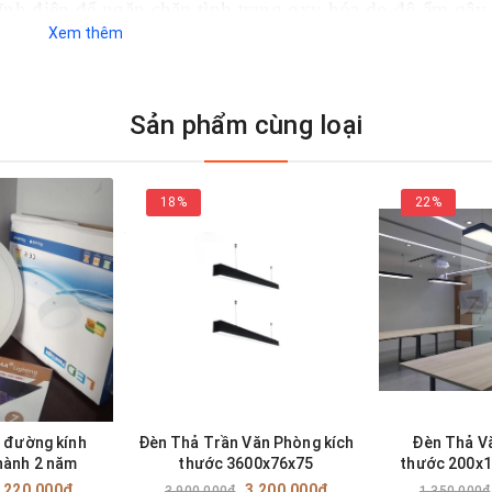
ĩnh điện để ngăn chặn tình trạng oxy hóa do độ ẩm gây
Xem thêm
nguồn sáng.
Sản phẩm cùng loại
18%
22%
i đường kính
Đèn Thả Trần Văn Phòng kích
Đèn Thả V
ành 2 năm
thước 3600x76x75
thước 200x1
SP: ZTV
.220.000₫
3.200.000₫
3.900.000₫
1.350.000₫