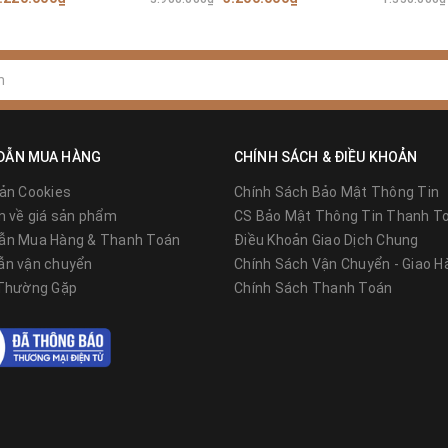
inh kiện kết nối chặt chẽ.
men/W.
DẪN MUA HÀNG
CHÍNH SÁCH & ĐIỀU KHOẢN
ản Cookies
Chính Sách Bảo Mật Thông Tin
n về giá sản phẩm
CS Bảo Mật Thông Tin Thanh T
ẫn Mua Hàng & Thanh Toán
Điều Khoản Giao Dịch Chung
ẫn vận chuyển
Chính Sách Vận Chuyển - Giao H
 Thường Gặp
Chính Sách Thanh Toán