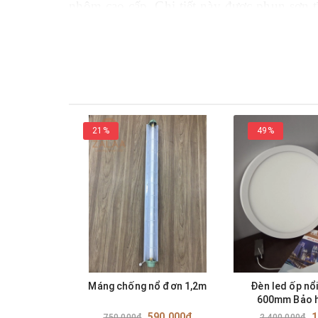
nhôm cao cấp. Chi tiết này được phun sơn t
mika có tác dụng chống chói và điều phối 
21%
49%
Máng chống nổ đơn 1,2m
Đèn led ốp nổ
600mm Bảo h
590.000₫
1
750.000₫
2.400.000₫