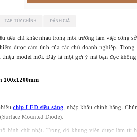
TAB TÙY CHỈNH
ĐÁNH GIÁ
u tiêu chí khác nhau trong môi trường làm việc công s
iếm được cảm tình của các chủ doanh nghiệp. Trong b
i thiệu model mới. Đây là một gợi ý mà bạn đọc không
rần 100x1200mm
nhiều
chip LED siêu sáng
, nhập khẩu chính hãng. Chú
 (Surface Mounted Diode).
hổ hình chữ nhật. Trong đó khung viền được làm từ 