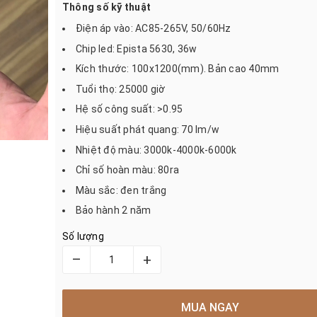
Thông số kỹ thuật
Điện áp vào: AC85-265V, 50/60Hz
Chip led: Epista 5630, 36w
Kích thước: 100x1200(mm). Bản cao 40mm
Tuổi thọ: 25000 giờ
Hệ số công suất: >0.95
Hiệu suất phát quang: 70 lm/w
Nhiệt độ màu: 3000k-4000k-6000k
Chỉ số hoàn màu: 80ra
Màu sắc: đen trắng
Bảo hành 2 năm
Số lượng
–
+
MUA NGAY