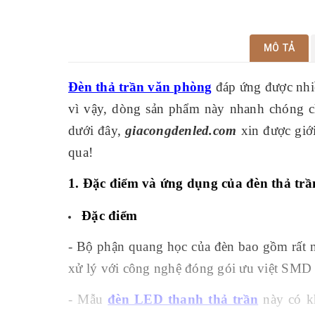
MÔ TẢ
Đèn thả trần văn phòng
đáp ứng được nhiề
vì vậy, dòng sản phẩm này nhanh chóng ch
dưới đây,
giacongdenled.com
xin được giớ
qua!
1. Đặc điểm và ứng dụng của đèn thả t
Đặc điểm
- Bộ phận quang học của đèn bao gồm rất 
xử lý với công nghệ đóng gói ưu việt SMD
- Mẫu
đèn LED thanh thả trần
này có k