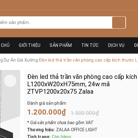
 CHỦ
GIỚI THIỆU
SẢN PHẨM
TIN TỨC
DỊCH VỤ
Đ
ng Dự Án Giá Xưởng
Đèn led thả trần văn phòng cao cấp kích thư
Đèn led thả trần văn phòng cao cấp kíc
L1200xW20xH75mm, 24w mã
ZTVP1200x20x75 Zalaa
Đánh giá sản phẩm
1.200.000₫
1.500.000₫
*
Giá sản phẩm chưa bao gồm VAT
Thương hiệu:
ZALAA OFFICE LIGHT
Tình trạng:
Còn hàng