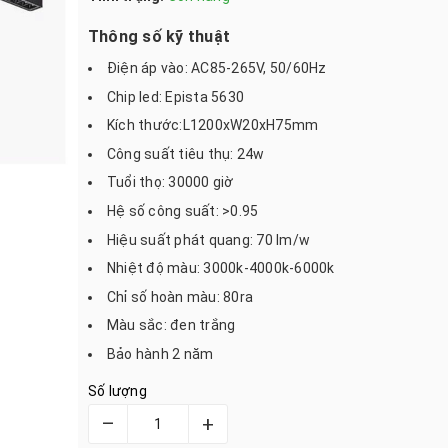
Thông số kỹ thuật
Điện áp vào: AC85-265V, 50/60Hz
Chip led: Epista 5630
Kích thước:L1200xW20xH75mm
Công suất tiêu thụ: 24w
Tuổi thọ: 30000 giờ
Hệ số công suất: >0.95
Hiệu suất phát quang: 70 lm/w
Nhiệt độ màu: 3000k-4000k-6000k
Chỉ số hoàn màu: 80ra
Màu sắc: đen trắng
Bảo hành 2 năm
Số lượng
–
+