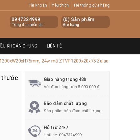
Tài khoản
Yêu thích
Hệ thống cửa hàng
0947324999
(
0
) Sản phẩm
Tổng đài miễn phí
Giỏ hàng
IỀU KHOẢN CHUNG
LIÊN HỆ
ớc L1200xW20xH75mm, 24w mã ZTVP1200x20x75 Zalaa
h thước
Giao hàng trong 48h
Với đơn hàng trên 5.000.000 đ
Bảo đảm chất lượng
Sản phẩm bảo đảm chất lượng.
Hỗ trợ 24/7
Hotline:
0947324999