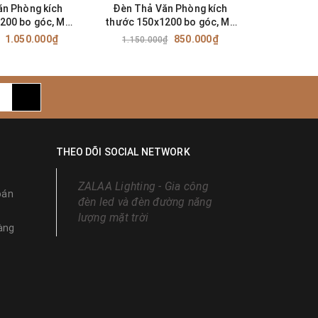
ăn Phòng kích
Đèn Thả Văn Phòng kích
Đèn LED Pa
200 bo góc, Mã
thước 150x1200 bo góc, Mã
bê tông k
PB200x1200
SP: ZTVPB150x1200
công s
1.050.000₫
850.000₫
1.150.000₫
980.0
hợp kim
ZPN
a.
THEO DÕI SOCIAL NETWORK
ZALAA Lighting - Gia công
hích.
oán
đèn led và đèn đường năng
lượng mặt trời
ưng bày
àng