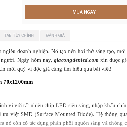
MUA NGAY
TAB TÙY CHỈNH
ĐÁNH GIÁ
ủa ngiều doanh nghiệp. Nó tạo nên hơi thở sáng tạo, mớ
n người. Ngày hôm nay,
giacongdenled.com
xin được gi
n mời quý vị độc giả cùng tìm hiểu qua bài viết!
rần 70x1200mm
tinh vi với rất nhiều chip LED siêu sáng, nhập khẩu chí
i ưu việt SMD (Surface Mounted Diode). Hệ thống qu
 ra nó còn có tác dụng phân phối nguồn sáng và chống c