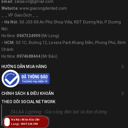
Email:
zalaa.vn@gmail.com
nhiên. Đáp ứng tiêu chuẩn chiếu sáng Việt Nam
Website:
www.giacongdenled.com
_ _ VP Giao Dịch _ _
TCVN 7114: 2008
- Hà Nội:
Số J03-08 An Phú Shop Villa, KĐT Dương Nội, P. Dương
Nội.
Phạm vi ứng dụng
Hotline:
0947324999
(Mr Long)
- HCM:
Số 1C, Đường 12, Lovera Park Khang Điền, Phong Phú, Bình
Loại đèn này được sử dụng để chiếu sáng trong lĩnh
Chánh.
Hotline:
0974688444
(Mr Bảo)
vực y tế, ngành sản xuất dược phẩm, điện tử, thực
HƯỚNG DẪN MUA HÀNG
phẩm, thuỷ sản, công nghiệp hoá chất, phòng phẫu
thuật bệnh viện.
CHÍNH SÁCH & ĐIỀU KHOẢN
Văn phòng, trường học, bệnh viện
THEO DÕI SOCIAL NETWORK
2. Ưu điểm và chế độ bảo hành với đèn led âm
ZALAA Lighting - Gia công đèn led và đèn đường
trần 600x600 của ZALAA
năng lượng mặt trời
Hà Nội-Miền Bắc (Mr
Long): 0947.324.999