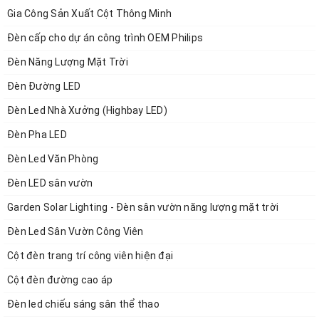
sáng
Gia Công Sản Xuất Cột Thông Minh
Đèn cấp cho dự án công trình OEM Philips
khuếch tán cho ánh hài hòa, không gây nháy mắt và
Đèn Năng Lượng Mặt Trời
tiết kiệm điện
Đèn Đường LED
- Chất lượng ánh sáng cao (CRI>= 80) tăng khả năng
Đèn Led Nhà Xưởng (Highbay LED)
nhận diện màu sắc của vật được chiếu sáng
Đèn Pha LED
- Tương thích điện từ trường EMC/EMI
Đèn Led Văn Phòng
Đèn LED sân vườn
- Ứng dụng công nghệ dẫn sáng trên tấm thủy tinh
quang học biến nguồn sáng điểm LED thành nguồn
Garden Solar Lighting - Đèn sân vườn năng lượng mặt trời
sáng phẳng, phân bố ánh sáng đều trên bề mặt đèn,
Đèn Led Sân Vườn Công Viên
hạn chế chói lóa.
Cột đèn trang trí công viên hiện đại
Cột đèn đường cao áp
- Thân thiện môi trường: Không chứa thủy ngân và
Đèn led chiếu sáng sân thể thao
hóa chất độc hại, không phát ra tia tử ngoại, an toàn