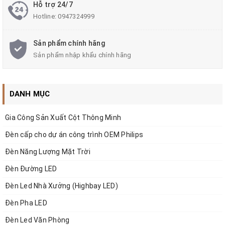
Hỗ trợ 24/7
Hotline:
0947324999
ZG-TYD2505
là mẫu đầu Đèn trang trí hiện đại sử dụng năng
lượng mặt trời để chiếu sáng cảnh quan sân vườn, đường dẫn vào
Sản phẩm chính hãng
các khu căn hộ chung cư, nhà ở, homestay, khách sạn, nhà nghỉ
Sản phẩm nhập khẩu chính hãng
cao cấp, villages, biệt thự,… Sản phẩm sử dụng Chip LED 2835,
Pin LiFePO4 3.2V, Tấm pin 5V/45W ứng với kích thước đầu đèn
DANH MỤC
580mm*H255mm. (bộ đèn chưa bao gồm cột kèm theo)
Sản phẩm do 𝙕𝘼𝙇𝘼𝘼 𝙎𝙤𝙡𝙖𝙧 𝙂𝙖𝙧𝙙𝙚𝙣 nhập khẩu và phân phối
Gia Công Sản Xuất Cột Thông Minh
tại Việt Nam.. Các chủ đầu tư, quý khách hàng tham khảo giá bán
Đèn cấp cho dự án công trình OEM Philips
lẻ trên web và liên hệ trực tiếp để được báo giá tốt cho dự án,
Đèn Năng Lượng Mặt Trời
trình.
công
Đèn Đường LED
Đèn Led Nhà Xưởng (Highbay LED)
Đèn Pha LED
Đèn Led Văn Phòng