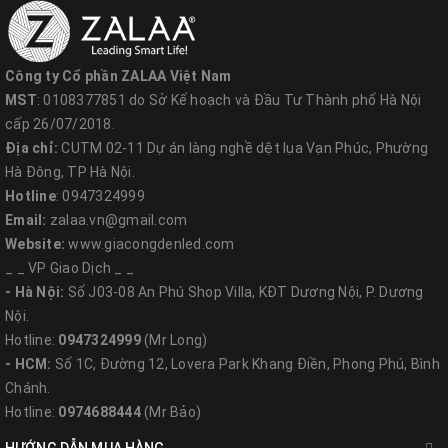
- Bảo hành (năm): 2 năm từ nhà sản xuất,
- Trọn đời làm việc (Giờ): 50.000,
- Nhiệt độ làm việc (℃): -20 - 50,
Công ty Cổ phần ZALAA Việt Nam
- Nguồn sáng: Đèn LED | Chip LED SMD
2835, 50W
MST
: 0108377851 do Sở Kế hoạch và Đầu Tư Thành phố Hà Nội
- CRI (Ra>): 80,
cấp 26/07/2018.
Địa chỉ:
CUTM 02-11 Dự án làng nghề dệt lụa Vạn Phúc, Phường
- Color Rendering Index (Ra): 80,
Hà Đông, TP Hà Nội.
- Góc chiếu sáng (°):
180°
Hotline
: 0947324999
- Dịch vụ giải pháp chiếu sáng : Chiếu Sáng Và Mạch Điện Thiết Kế,
Email:
zalaa.vn@gmail.com
Dialux Evo Bố Trí, Lite
Website:
www.giacongdenled.com
_ _ VP Giao Dịch _ _
- Hà Nội:
Số J03-08 An Phú Shop Villa, KĐT Dương Nội, P. Dương
Nội.
Hotline:
0947324999
(Mr Long)
- HCM:
Số 1C, Đường 12, Lovera Park Khang Điền, Phong Phú, Bình
Chánh.
Hotline:
0974688444
(Mr Bảo)