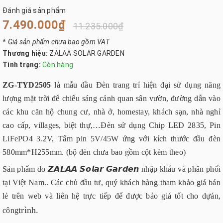
Đánh giá sản phẩm
7.490.000₫
11.235.000₫
*
Giá sản phẩm chưa bao gồm VAT
Thương hiệu:
ZALAA SOLAR GARDEN
Tình trạng:
Còn hàng
ZG-TYD2505
là mẫu đầu Đèn trang trí hiện đại sử dụng năng
lượng mặt trời để chiếu sáng cảnh quan sân vườn, đường dẫn vào
các khu căn hộ chung cư, nhà ở, homestay, khách sạn, nhà nghỉ
cao cấp, villages, biệt thự,…Đèn sử dụng Chip LED 2835, Pin
LiFePO4 3.2V, Tấm pin 5V/45W ứng với kích thước đầu đèn
580mm*H255mm. (bộ đèn chưa bao gồm cột kèm theo)
Sản phẩm do 𝙕𝘼𝙇𝘼𝘼 𝙎𝙤𝙡𝙖𝙧 𝙂𝙖𝙧𝙙𝙚𝙣 nhập khẩu và phân phối
tại Việt Nam.. Các chủ đầu tư, quý khách hàng tham khảo giá bán
lẻ trên web và liên hệ trực tiếp để được báo giá tốt cho dựán,
trình.
công