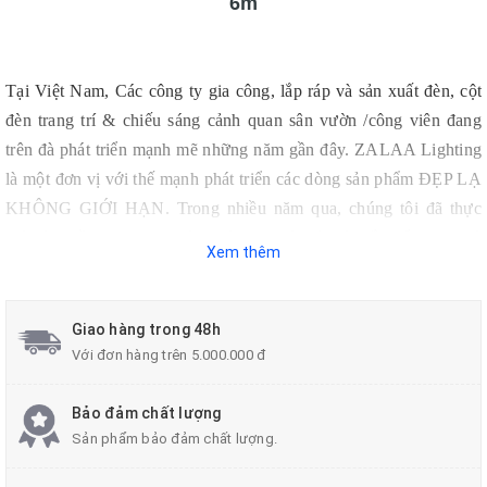
6m
Tại Việt Nam, Các công ty gia công, lắp ráp và sản xuất đèn, cột
đèn trang trí & chiếu sáng cảnh quan sân vườn /công viên đang
trên đà phát triển mạnh mẽ những năm gần đây. ZALAA Lighting
là một đơn vị với thế mạnh
phát triển các dòng sản phẩm ĐẸP LẠ
KHÔNG GIỚI HẠN. Trong nhiều năm qua, chúng tôi đã thực
hiện ở nhiều hạng mục công trình, dự án lớn từ Bắc đến Nam và
Xem thêm
Nước ngoài (Lào, Campuchia).
Để hướng tới 𝐒𝐦𝐚𝐫𝐭 𝐋𝐢𝐠𝐡𝐭𝐢𝐧𝐠 𝐒𝐨𝐥𝐮𝐭𝐢𝐨𝐧𝐬 - Giải Pháp Chiếu Sáng
Giao hàng trong 48h
Thông Minh, thì từ năm 2019 ZALAA đã đưa các dòng Đèn Solar
Với đơn hàng trên 5.000.000 đ
và Cột Đèn Năng Lượng Mặt Trời vào danh sách nhóm sản phẩm
chính để phát triển. Từ đó làm góp phần mang những sản phẩm
Bảo đảm chất lượng
hiện đại và thông mình vào phổ cập trong đời sống cũng như giúp
Sản phẩm bảo đảm chất lượng.
Quốc Gia tiết kiệm năng lượng nhiều hơn.