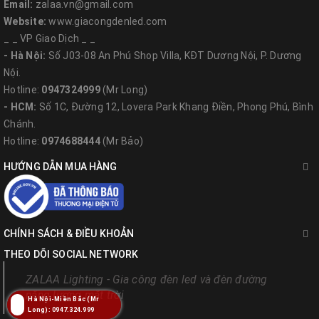
Email:
zalaa.vn@gmail.com
Website:
www.giacongdenled.com
_ _ VP Giao Dịch _ _
- Hà Nội:
Số J03-08 An Phú Shop Villa, KĐT Dương Nội, P. Dương
Nội.
Hotline:
0947324999
(Mr Long)
- HCM:
Số 1C, Đường 12, Lovera Park Khang Điền, Phong Phú, Bình
Chánh.
Hotline:
0974688444
(Mr Bảo)
2, Ưu Điểm Nổi Bật
HƯỚNG DẪN MUA HÀNG
Thiết kế all in one hiện đại, gọn nhẹ, lắp đặt nhanh
chóng
Không cần kéo dây điện, vận hành hoàn toàn bằng
CHÍNH SÁCH & ĐIỀU KHOẢN
THEO DÕI SOCIAL NETWORK
năng lượng mặt trời
ZALAA Lighting - Gia công đèn led và đèn đường
Cảm biến thông minh, tự động bật/tắt, tiết kiệm
năng lượng mặt trời
Hà Nội-Miền Bắc (Mr
điện năng
Long): 0947.324.999