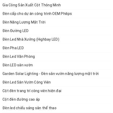
Gia Công Sản Xuất Cột Thông Minh
Đèn cấp cho dự án công trình OEM Philips
Đèn Năng Lượng Mặt Trời
1, Thông Số Kỹ Thuật Đèn Đường LED ZLT-AIO3
Đèn Đường LED
Đèn Led Nhà Xưởng (Highbay LED)
Công suất
Kích thước (mm)
Đèn Pha LED
50W
878 x 386 x 81
Đèn Led Văn Phòng
Đèn LED sân vườn
65W
1118 x 386 x 81
Garden Solar Lighting - Đèn sân vườn năng lượng mặt trời
Đèn Led Sân Vườn Công Viên
80W
1323 x 386 x 81
Cột đèn trang trí công viên hiện đại
90W
1428 x 386 x 81
Cột đèn đường cao áp
Đèn led chiếu sáng sân thể thao
100W
1598 x 386 x 81