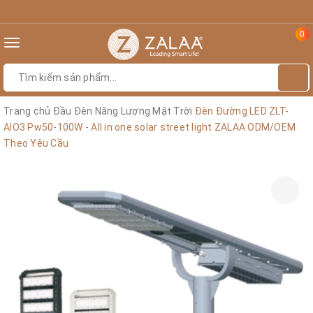
0
Toggle
navigation
Trang chủ
Đầu Đèn Năng Lượng Mặt Trời
Đèn Đường LED ZLT-
AIO3 Pw50-100W - All in one solar street light ZALAA ODM/OEM
Theo Yêu Cầu