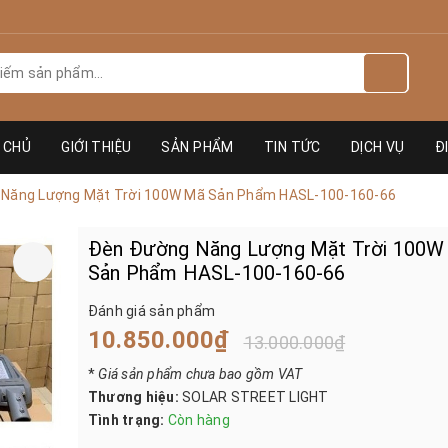
 CHỦ
GIỚI THIỆU
SẢN PHẨM
TIN TỨC
DỊCH VỤ
Đ
Năng Lượng Mặt Trời 100W Mã Sản Phẩm HASL-100-160-66
Đèn Đường Năng Lượng Mặt Trời 100W
Sản Phẩm HASL-100-160-66
Đánh giá sản phẩm
10.850.000₫
13.000.000₫
*
Giá sản phẩm chưa bao gồm VAT
Thương hiệu:
SOLAR STREET LIGHT
Tình trạng:
Còn hàng