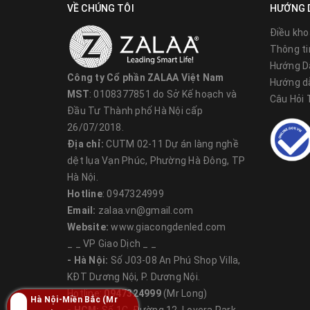
VỀ CHÚNG TÔI
HƯỚNG 
Điều kho
Thông ti
Hướng D
Công ty Cổ phần ZALAA Việt Nam
Hướng d
MST
: 0108377851 do Sở Kế hoạch và
Câu Hỏi
Đầu Tư Thành phố Hà Nội cấp
26/07/2018.
Địa chỉ:
CUTM 02-11 Dự án làng nghề
dệt lụa Vạn Phúc, Phường Hà Đông, TP
Hà Nội.
Hotline
: 0947324999
Email:
zalaa.vn@gmail.com
Website:
www.giacongdenled.com
_ _ VP Giao Dịch _ _
- Hà Nội:
Số J03-08 An Phú Shop Villa,
KĐT Dương Nội, P. Dương Nội.
Hotline:
0947324999
(Mr Long)
Hà Nội-Miền Bắc (Mr