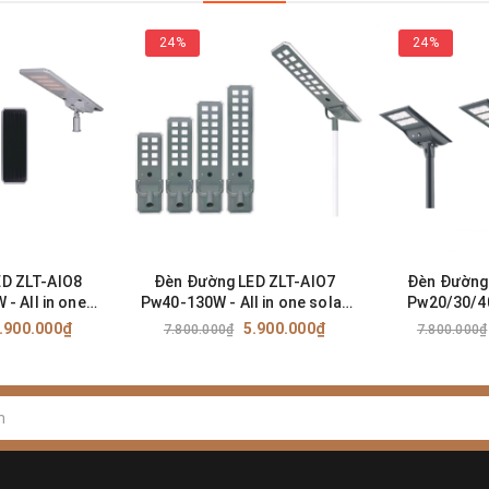
24%
24%
D ZLT-AIO8
Đèn Đường LED ZLT-AIO7
Đèn Đường
- All in one
Pw40-130W - All in one solar
Pw20/30/40
light ZALAA
street light ZALAA ODM/OEM
solar stre
.900.000₫
5.900.000₫
7.800.000₫
7.800.000₫
eo Yêu Cầu
Theo Yêu Cầu
ODM/OEM T