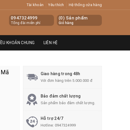
Tài khoản
Yêu thích
Hệ thống cửa hàng
0947324999
(
0
) Sản phẩm
Tổng đài miễn phí
Giỏ hàng
IỀU KHOẢN CHUNG
LIÊN HỆ
 Mã
Giao hàng trong 48h
Với đơn hàng trên 5.000.000 đ
Bảo đảm chất lượng
Sản phẩm bảo đảm chất lượng.
Hỗ trợ 24/7
Hotline:
0947324999