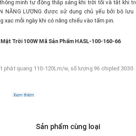
hông minh tự động thắp sáng khi trời tối và tắt khi t
UỒN NĂNG LƯỢNG được sử dụng chủ yếu bởi bộ lưu 
g xạc mỗi ngày khi có nắng chiếu vào tấm pin.
Mặt Trời 100W Mã Sản Phẩm HASL-100-160-66
uất phát quang 110-120Lm/w, số lượng 96 chipled 3030
Xem thêm
tính)
,8V dung lượng 66AH
Sản phẩm cùng loại