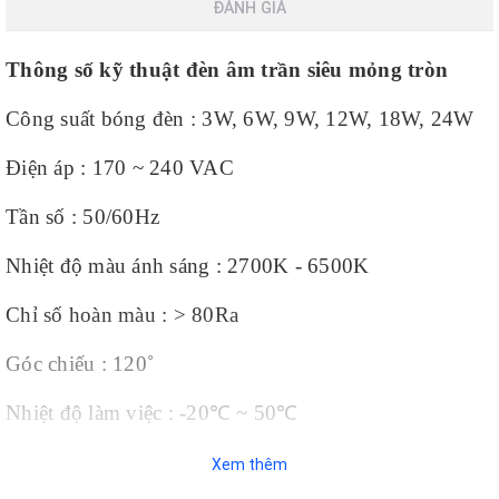
ĐÁNH GIÁ
Thông số kỹ thuật đèn âm trần siêu mỏng tròn
Công suất bóng đèn : 3W, 6W, 9W, 12W, 18W, 24W
Điện áp : 170 ~ 240 VAC
Tần số : 50/60Hz
Nhiệt độ màu ánh sáng : 2700K - 6500K
Chỉ số hoàn màu : > 80Ra
Góc chiếu : 120˚
Nhiệt độ làm việc : -20
℃
~ 50
℃
Thế hệ các thiết bị chiếu sáng mới đang dần dần thay
Xem thêm
thế công nghệ cũ. Ngày hôm nay,
zalaa.vn
xin được