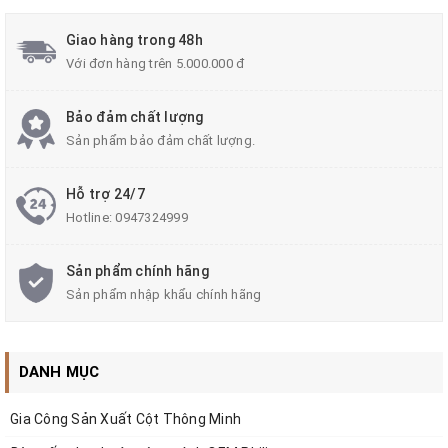
giới thiệu đến bạn đọc
đèn âm trần siêu mỏng tròn
Giao hàng trong 48h
3W, 6W, 9W, 12W, 18W, 24W
. Dưới đây là những
Với đơn hàng trên 5.000.000 đ
thông tin hữu ích về dòng sản phẩm này!
Bảo đảm chất lượng
Sản phẩm bảo đảm chất lượng.
1. Đặc điểm và ứng dụng của đèn LED âm trần
Hỗ trợ 24/7
Hotline:
0947324999
tròn các loại công suất
1.1. Đặc điểm
Sản phẩm chính hãng
Sản phẩm nhập khẩu chính hãng
- Vỏ đèn được làm từ chất liệu nhôm, xung quanh có
những rãnh tản nhiệt. Bộ phận này được phun sơn tĩnh
điện màu trắng.
DANH MỤC
- Cấu tạo phía bên trong của sản phẩm gồm có kính
Gia Công Sản Xuất Cột Thông Minh
tán quang, gương phản xạ và chip LED.