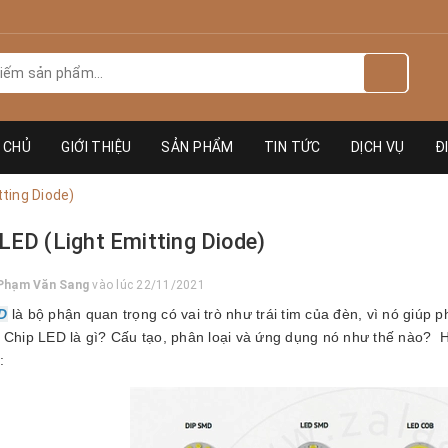
 CHỦ
GIỚI THIỆU
SẢN PHẨM
TIN TỨC
DỊCH VỤ
Đ
tting Diode)
LED (Light Emitting Diode)
Phạm Văn Sang
vào lúc 22/11/2021
D
là bộ phận quan trọng có vai trò như trái tim của đèn, vì nó giúp
 Chip LED là gì? Cấu tạo, phân loại và ứng dụng nó như thế nào?
: