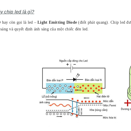
y chip led là gì?
D
hay còn gọi là led –
Light Emitting Diode
(điốt phát quang). Chip led đượ
 sáng và quyết định ánh sáng của một chiếc đèn led.