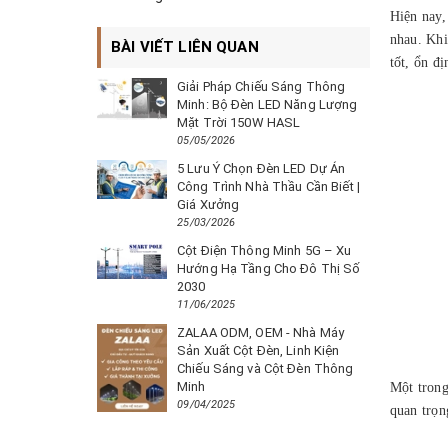
Hiện nay,
nhau. Khi
BÀI VIẾT LIÊN QUAN
tốt, ổn đ
Giải Pháp Chiếu Sáng Thông
Minh: Bộ Đèn LED Năng Lượng
Mặt Trời 150W HASL
05/05/2026
5 Lưu Ý Chọn Đèn LED Dự Án
Công Trình Nhà Thầu Cần Biết |
Giá Xưởng
25/03/2026
Cột Điện Thông Minh 5G – Xu
Hướng Hạ Tầng Cho Đô Thị Số
2030
11/06/2025
ZALAA ODM, OEM - Nhà Máy
Sản Xuất Cột Đèn, Linh Kiện
Chiếu Sáng và Cột Đèn Thông
Minh
Một trong
09/04/2025
quan trọn