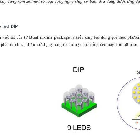
hãy cùng xem xét một số loại công nghệ chip cơ bản. Mà đang được ứng dụn
p led DIP
n viết tắt của từ
Dual in-line package
là kiểu chip led đóng gói theo phươn
phát minh ra, được sử dụng rộng rãi trong cuộc sống đến nay hơn 50 năm.