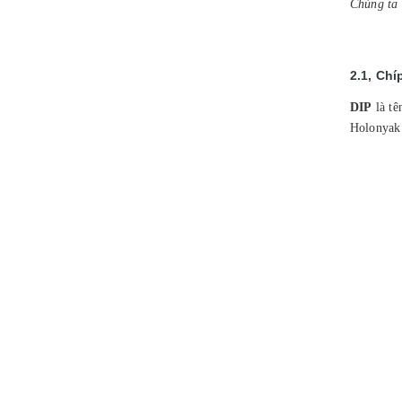
Chúng ta 
2.1, Chí
DIP
là tê
Holonyak 