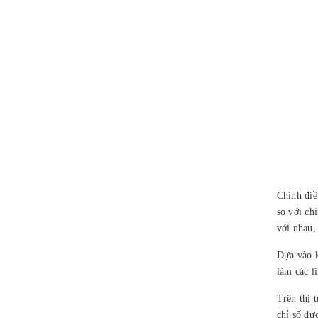
Chính điề
so với ch
với nhau,
Dựa vào k
làm các l
Trên thị
chỉ số đư