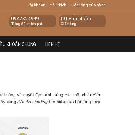
Tài khoản
Yêu thích
Hệ thống cửa hàng
0947324999
(
0
) Sản phẩm
Tổng đài miễn phí
Giỏ hàng
IỀU KHOẢN CHUNG
LIÊN HỆ
 phát sáng và quyết định ánh sáng của một chiếc Đèn
 Hãy cùng
ZALAA Lighting
tìm hiểu qua bài tổng hợp