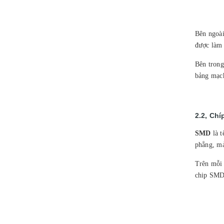
Bên ngoài
được làm
Bên trong
bảng mạch
2.2, Chí
SMD
là t
phẳng, m
Trên mỗi 
chip SMD 