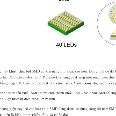
u này khiến chip led SMD có khả năng linh hoạt cao hơn. Đồng thời có độ 
ip led DIP. Khác với chip DIP chỉ có khả năng phát sáng một màu, trên thiết
 bằng chip SMD gắn 3 điốt phát ra ba màu sắc cơ bản. Gồm: đỏ, xanh lá cây
ích thước sản xuất, SMD được chia thành nhiều loại khác nhau. Một số chip 
inh kiện thiết bị điện thoại, máy tính…
 trường hiện nay, có các loại chip SMD đang được sử dụng rộng rãi như
ợc hiểu là kích thước chiều rộng và chiều dài.