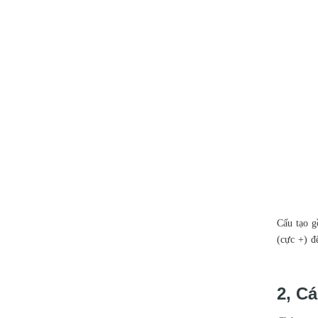
Cấu tạo g
(cực +) đ
2, Cá