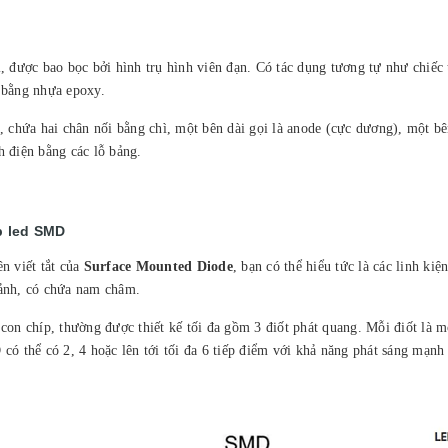
, được bao bọc bởi hình trụ hình viên đạn. Có tác dụng tương tự như chiếc 
 bằng nhựa epoxy.
, chứa hai chân nối bằng chì, một bên dài gọi là anode (cực dương), một b
 điện bằng các lỗ bảng.
p led SMD
ên viết tắt của
Surface Mounted Diode
, bạn có thể hiểu tức là các linh k
ảnh, có chứa nam châm.
con chíp, thường được thiết kế tối đa gồm 3 điốt phát quang. Mỗi điốt là 
có thể có 2, 4 hoặc lên tới tối đa 6 tiếp điểm với khả năng phát sáng mạnh 