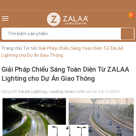
0
Toggle
navigation
Trang chủ
Tin tức
Giải Pháp Chiếu Sáng Toàn Diện Từ ZALAA
Lighting cho Dự Án Giao Thông
Giải Pháp Chiếu Sáng Toàn Diện Từ ZALAA
Lighting cho Dự Án Giao Thông
Đăng bởi
ZALAA Lighting | Leading Smart Life
vào lúc 24/12/2024