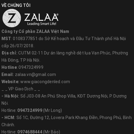
VỀ CHÚNG TÔI
Công ty Cổ phần ZALAA Việt Nam
MST
: 0108377851 do Sở Kế hoạch và Đầu Tư Thành phố Hà Nội
cấp 26/07/2018.
Địa chỉ:
CUTM 02-11 Dự án làng nghề dệt lụa Vạn Phúc, Phường
Hà Đông, TP Hà Nội.
Hotline
: 0947324999
Email:
zalaa.vn@gmail.com
Website:
www.giacongdenled.com
_ _ VP Giao Dịch _ _
- Hà Nội:
Số J03-08 An Phú Shop Villa, KĐT Dương Nội, P. Dương
Nội.
Hotline:
0947324999
(Mr Long)
- HCM:
Số 1C, Đường 12, Lovera Park Khang Điền, Phong Phú, Bình
Chánh.
Hotline:
0974688444
(Mr Bảo)