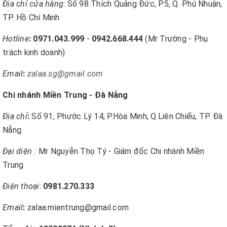
Địa chỉ cửa hàng
: Số 98 Thích Quảng Đức, P5, Q. Phú Nhuận,
TP Hồ Chí Minh
Hotline
:
0971.043.999
-
0942.668.444
(Mr Trường - Phụ
trách kinh doanh)
Email
:
zalaa.sg@gmail.com
Chi nhánh Miền Trung - Đà Nẵng
Địa chỉ
:
Số 91, Phước Lý 14, P.Hòa Minh, Q.Liên Chiểu, TP Đà
Nẵng
Đại diện :
Mr Nguyễn Thọ Tý - Giám đốc Chi nhánh Miền
Trung
Điện thoại
:
0981.270.333
Email
:
zalaa.mientrung@gmail.com