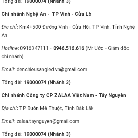
Tổng đài:
19000074
(Nhánh 3)
Chi nhánh Nghệ An - TP Vinh - Cửa Lò
Địa chỉ
:
Km4+500 Đường Vinh - Cửa Hội, TP Vinh, Tỉnh Nghệ
An
Hotline
:
0916347111 -
0946.516.616
(Mr Ước - Giám đốc
chi nhánh)
Email:
denchieusangled.vn@gmail.com
Tổng đài:
19000074
(Nhánh 3)
Chi nhánh Công ty CP ZALAA Việt Nam - Tây Nguyên
Địa chỉ
:
TP Buôn Mê Thuột, Tỉnh Đăk Lăk
Email:
zalaa.taynguyen@gmail.com
Tổng đài:
19000074
(Nhánh 3)