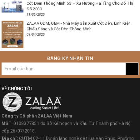
Cột Điện Thông Minh 5G – Xu Hướng Hạ Tầng Cho Đô Thị
Số 2030
11/06/2025
ZALAA ODM, OEM - Nhà Máy Sản Xuất Cột Đèn, Linh Kiện
Chiếu Sáng và Cột Đèn Thông Minh
09/04/2025
ĐĂNG KÝ NHẬN TIN
VỀ CHÚNG TÔI
Công ty Cổ phần ZALAA Việt Nam
MST
: 0108377851 do Sở Kế hoạch và Đầu Tư Thành phố Hà Nội
cấp 26/07/2018.
Địa chỉ:
CUTM 02-11 Dự án làng nghề dệt lụa Vạn Phúc, Phường