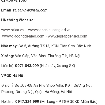
024.5678.1567
Email
:
zalaa.vn@gmail.com
Hệ thống Website:
www.zalaa.vn
-
www.denchieusangled.vn
-
www.giacongdenled.com
-
www.laprapdenled.com
Nhà máy:
Số 5, đường TS13, KCN Tiên Sơn, Bắc Ninh
Xưởng:
Văn Giáp, Văn Bình, Thường Tín, Hà Nội
Liên hệ:
0971.043.999
(Nhà máy, Xưởng SX)
VPGD Hà Nội:
Địa chỉ: Số J03-08 An Phú Shop Villa, KĐT Dương Nội,
Phường Dương Nội, Quận Hà Đông, Hà Nội
Hotline:
0947.324.999
(Mr Long - PTGĐ.GĐKD Miền Bắc)