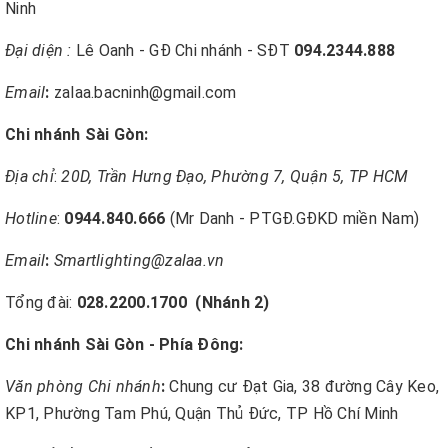
Ninh
Đại diện :
Lê Oanh - GĐ Chi nhánh - SĐT
094.2344.888
Email
:
zalaa.bacninh@gmail.com
Chi nhánh Sài Gòn:
Địa chỉ
:
20D, Trần Hưng Đạo, Phường 7, Quận 5, TP HCM
Hotline
:
0944.840.666
(Mr Danh - PTGĐ.GĐKD miền Nam)
Email
:
Smartlighting@zalaa.vn
Tổng đài:
028.2200.1700
(Nhánh 2)
Chi nhánh Sài Gòn - Phía Đông:
Văn phòng Chi nhánh
:
Chung cư Đạt Gia, 38 đường Cây Keo,
KP1, Phường Tam Phú, Quận Thủ Đức, TP Hồ Chí Minh