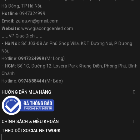
Hà Đông, TP Hà Nội.
Hotline
: 0947324999
Email:
zalaa.vn@gmail.com
Website:
www.giacongdenled.com
_ _ VP Giao Dịch _ _
- Hà Nội:
Số J03-08 An Phú Shop Villa, KĐT Dương Nội, P. Dương
Nội.
Hotline:
0947324999
(Mr Long)
- HCM:
Số 1C, Đường 12, Lovera Park Khang Điền, Phong Phú, Bình
Chánh.
Hotline:
0974688444
(Mr Bảo)
HƯỚNG DẪN MUA HÀNG
CHÍNH SÁCH & ĐIỀU KHOẢN
THEO DÕI SOCIAL NETWORK