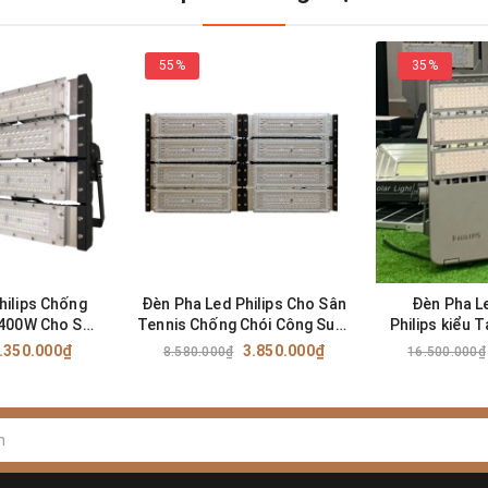
55%
35%
hilips Chống
Đèn Pha Led Philips Cho Sân
Đèn Pha 
 400W Cho Sân
Tennis Chống Chói Công Suất
Philips kiểu
o Cấp Mã Sản
400W - Bảo hành 2 năm - Mã
Cho S
.350.000₫
3.850.000₫
8.580.000₫
16.500.000₫
MD-400P
Sản Phẩm ZPMD-400DP