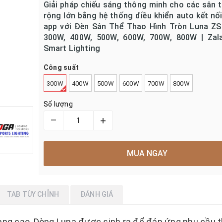
Giải pháp chiếu sáng thông minh cho các sân 
rộng lớn bằng hệ thống điều khiển auto kết nố
app với Đèn Sân Thể Thao Hình Tròn Luna Z
300W, 400W, 500W, 600W, 700W, 800W | Zal
Smart Lighting
Công suất
300W
400W
500W
600W
700W
800W
Số lượng
–
+
MUA NGAY
TAB TÙY CHỈNH
ĐÁNH GIÁ
uang cao, Dòng Luna được sinh ra để đáp ứng nhu cầu 