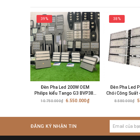
39%
38%
Đèn Pha Led 200W OEM
Đèn Pha Led P
Philips kiểu Tango G3 BVP382
Chói Công Suất
Cho bóng đá mini
Tennis Hàng Ca
6.550.000₫
5
10.750.000₫
8.580.000₫
Phẩm ZP
ĐĂNG KÝ NHẬN TIN