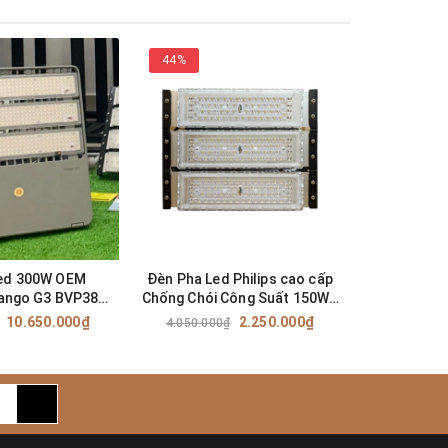
44%
57%
Led 300W OEM
Đèn Pha Led Philips cao cấp
Đèn Pha Le
 Tango G3 BVP383
Chống Chói Công Suất 150W -
Chống Chó
ân Tennis
Mã :ZALAA ZPTV-150W
cho 
10.650.000₫
2.250.000₫
4.050.000₫
5.750.0