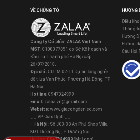
VỀ CHÚNG TÔI
HƯỚNG 
Điều kho
Thông ti
Hướng D
Công ty Cổ phần ZALAA Việt Nam
Hướng d
MST
: 0108377851 do Sở Kế hoạch và
Câu Hỏi
Đầu Tư Thành phố Hà Nội cấp
26/07/2018.
Địa chỉ:
CUTM 02-11 Dự án làng nghề
dệt lụa Vạn Phúc, Phường Hà Đông, TP
Hà Nội.
Hotline
: 0947324999
Email:
zalaa.vn@gmail.com
Website:
www.giacongdenled.com
_ _ VP Giao Dịch _ _
- Hà Nội:
Số J03-08 An Phú Shop Villa,
KĐT Dương Nội, P. Dương Nội.
Hotline:
0947324999
(Mr Long)