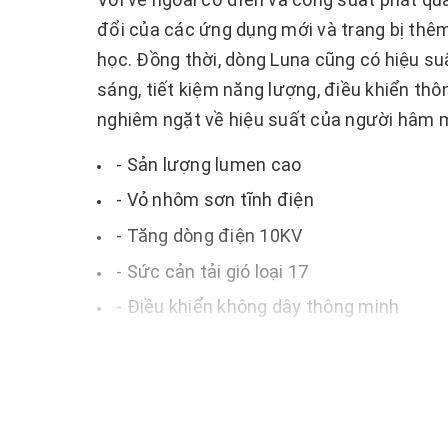
đổi của các ứng dụng mới và trang bị thêm
học. Đồng thời, dòng Luna cũng có hiệu su
sáng, tiết kiệm năng lượng, điều khiển thô
nghiêm ngặt về hiệu suất của người hâm m
- Sản lượng lumen cao
- Vỏ nhôm sơn tĩnh điện
- Tăng dòng điện 10KV
- Sức cản tải gió loại 17
- Điều khiển không dây thông minh
- Giải pháp làm mờ: Công nghệ Zigbee
- Mô phỏng Dialux miễn phí
- HỘP ĐIỀU KHIỂN CÓ THỂ THÁO RỜI