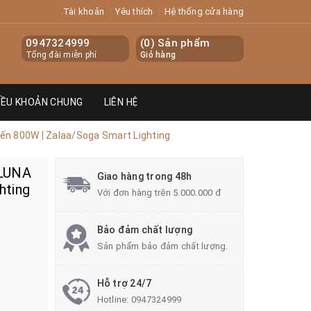
Tài khoản
Yêu thích
Hệ thống cửa hàng
0947324999
(
0
) Sản phẩm
Tổng đài miễn phí
Giỏ hàng
IỀU KHOẢN CHUNG
LIÊN HỆ
n 800W | Zalaa/Soga Smart Lighting
-LUNA
Giao hàng trong 48h
hting
Với đơn hàng trên 5.000.000 đ
Bảo đảm chất lượng
Sản phẩm bảo đảm chất lượng.
Hỗ trợ 24/7
Hotline:
0947324999