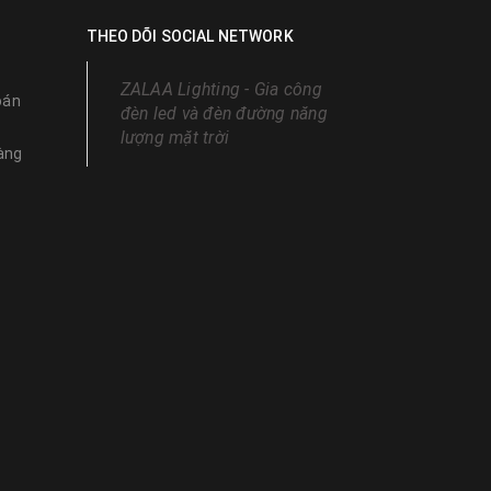
THEO DÕI SOCIAL NETWORK
ZALAA Lighting - Gia công
oán
đèn led và đèn đường năng
lượng mặt trời
àng