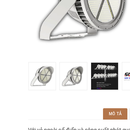
MÔ TẢ
Với vẻ ngoài cổ điển và công suất phát q