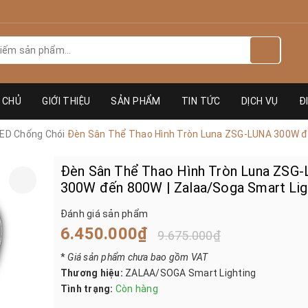
 CHỦ
GIỚI THIỆU
SẢN PHẨM
TIN TỨC
DỊCH VỤ
Đ
LED Chống Chói
Đèn Sân Thể Thao Hình Tròn Luna ZSG-LUNA 300W đế
Đèn Sân Thể Thao Hình Tròn Luna ZSG
300W đến 800W | Zalaa/Soga Smart Lig
Đánh giá sản phẩm
6.450.000₫
9.675.000₫
*
Giá sản phẩm chưa bao gồm VAT
Thương hiệu:
ZALAA/SOGA Smart Lighting
Tình trạng:
Còn hàng