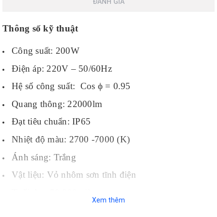
ĐÁNH GIÁ
Thông số kỹ thuật
Công suất: 200W
Điện áp: 220V – 50/60Hz
Hệ số công suất: Cos ϕ = 0.95
Quang thông: 22000lm
Đạt tiêu chuẩn: IP65
Nhiệt độ màu: 2700 -7000 (K)
Ánh sáng: Trắng
Vật liệu: Vỏ nhôm sơn tĩnh điện
Tuổi thọ: 50.000 giờ
Xem thêm
Bằng quan sát thực tiễn, các bạn có thể thấy
đèn pha