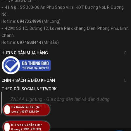
_ _ VP Giao Dịch _ _
- Hà Nội:
Số J03-08 An Phú Shop Villa, KĐT Dương Nội, P. Dương
Nội.
Hotline:
0947324999
(Mr Long)
- HCM:
Số 1C, Đường 12, Lovera Park Khang Điền, Phong Phú, Bình
Chánh.
Hotline:
0974688444
(Mr Bảo)
HƯỚNG DẪN MUA HÀNG
CHÍNH SÁCH & ĐIỀU KHOẢN
THEO DÕI SOCIAL NETWORK
ZALAA Lighting - Gia công đèn led và đèn đường
năng lượng mặt trời
Hà Nội-Miền Bắc (Mr
Long): 0947.324.999
M.Trung-ĐàNẵng (Mr
Quang): 0981.270.333