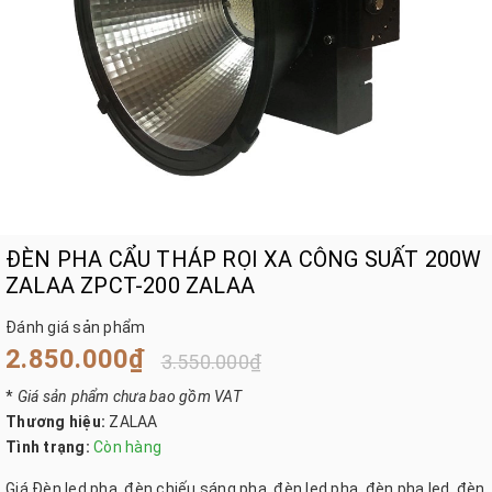
ĐÈN PHA CẨU THÁP RỌI XA CÔNG SUẤT 200W
ZALAA ZPCT-200 ZALAA
Đánh giá sản phẩm
2.850.000₫
3.550.000₫
*
Giá sản phẩm chưa bao gồm VAT
Thương hiệu:
ZALAA
Tình trạng:
Còn hàng
Giá Đèn led pha, đèn chiếu sáng pha, đèn led pha, đèn pha led, đèn