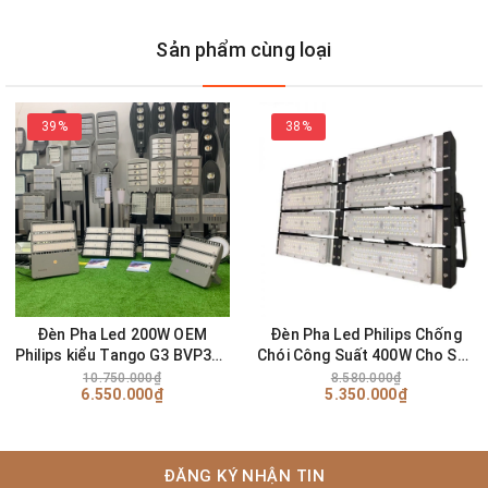
giới. Với mong muốn mang đến những sản phẩm tốt nhất cho thị
Sản phẩm cùng loại
trường Việt, Công ty Cổ phần ZALAA Việt Nam hân hạnh giới
thiệu dòng
đèn pha
LED COB Philips OEM
.
Dưới đây là
39%
38%
những thông tin cần thiết để quý khách hàng hiểu rõ hơn về các
model thiết bị!
1. Đặc điểm và ứng dụng của đèn pha LED COB Philips
OEM
Đèn Pha Led 200W OEM
Đèn Pha Led Philips Chống
Philips kiểu Tango G3 BVP382
Chói Công Suất 400W Cho Sân
Cho bóng đá mini
Tennis Hàng Cao Cấp Mã Sản
10.750.000₫
8.580.000₫
6.550.000₫
5.350.000₫
Phẩm ZPMD-400P
Đặc điểm
ĐĂNG KÝ NHẬN TIN