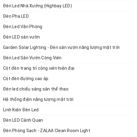
Đèn Led Nhà Xưởng (Highbay LED)
Tản nhiệt : Hợp kim đúc nguyên khối
Đèn Pha LED
Đèn Led Văn Phòng
Đèn LED sân vườn
Hộp đựng nguồn : Được làm kín bằng gioăng cao su
Garden Solar Lighting - Đèn sân vườn năng lượng mặt trời
Đèn Led Sân Vườn Công Viên
Cột đèn trang trí công viên hiện đại
Ứng dụng : Nhà máy, nhà kho, sảnh lớn, siêu thị…
Cột đèn đường cao áp
Đèn led chiếu sáng sân thể thao
--------------------
Hệ thống điện năng lượng mặt trời
Linh Kiện Đèn Led
Đèn LED Cảnh Quan
Thương hiệu đèn chiếu sáng Philips luôn nằm trong top đầu thế
Đèn Phòng Sạch - ZALAA Clean Room Light