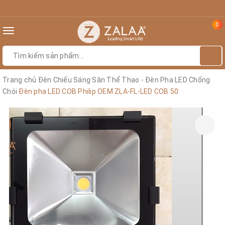
0
Toggle
navigation
Trang chủ
Đèn Chiếu Sáng Sân Thể Thao - Đèn Pha LED Chống
Chói
Đèn pha LED COB Philip OEM ZLA-FL-LED COB 50