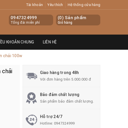
Tài khoản
Yêu thích
Hệ thống cửa hàng
0947324999
(
0
) Sản phẩm
Tổng đài miễn phí
Giỏ hàng
IỀU KHOẢN CHUNG
LIÊN HỆ
n chải 100w
 chải
Giao hàng trong 48h
Với đơn hàng trên 5.000.000 đ
Bảo đảm chất lượng
Sản phẩm bảo đảm chất lượng.
Hỗ trợ 24/7
Hotline:
0947324999