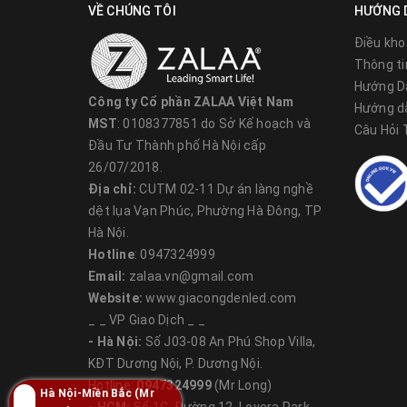
VỀ CHÚNG TÔI
HƯỚNG 
-
www.chieusangmientrun
Điều kho
-
www.laprapdenled.com/
Thông ti
Hướng D
Công ty Cổ phần ZALAA Việt Nam
Hướng d
MST
: 0108377851 do Sở Kế hoạch và
Câu Hỏi
Đầu Tư Thành phố Hà Nội cấp
26/07/2018.
Địa chỉ:
CUTM 02-11 Dự án làng nghề
dệt lụa Vạn Phúc, Phường Hà Đông, TP
Hà Nội.
Hotline
: 0947324999
Email:
zalaa.vn@gmail.com
Website:
www.giacongdenled.com
_ _ VP Giao Dịch _ _
Hệ thống văn phòng và chi
- Hà Nội:
Số J03-08 An Phú Shop Villa,
KĐT Dương Nội, P. Dương Nội.
Công ty Zalaa Việt Nam:
Hotline:
0947324999
(Mr Long)
Hà Nội-Miền Bắc (Mr