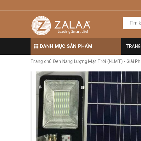
DANH MỤC SẢN PHẨM
TRANG
Trang chủ
Đèn Năng Lượng Mặt Trời (NLMT) - Giải Ph