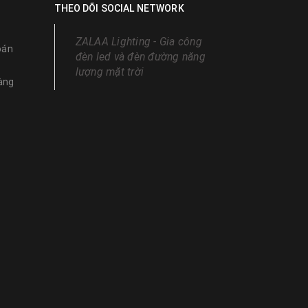
THEO DÕI SOCIAL NETWORK
ZALAA Lighting - Gia công
oán
đèn led và đèn đường năng
lượng mặt trời
àng