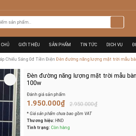
 CHỦ
GIỚI THIỆU
SẢN PHẨM
TIN TỨC
DỊCH VỤ
Đ
áp Chiếu Sáng 0đ Tiền Điện
Đèn đường năng lượng mặt trời mẫu bà
Đèn đường năng lượng mặt trời mẫu bàn
100w
Đánh giá sản phẩm
1.950.000₫
2.950.000₫
*
Giá sản phẩm chưa bao gồm VAT
Thương hiệu:
HND
Tình trạng:
Còn hàng