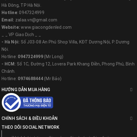
Hà Đông, TP Hà Nội.
+ IP65-67; IK08; Class 1
Hotline
: 0947324999
- Tấm Pin năng lượng mặt trời * 2 tấm
Mono
đa tinh thể
Email:
zalaa.vn@gmail.com
+ Dòng điện mở: 21,4V
Website:
www.giacongdenled.com
+ Điện áp ngắn mạch: 7,47A
_ _ VP Giao Dịch _ _
- Hà Nội:
Số J03-08 An Phú Shop Villa, KĐT Dương Nội, P. Dương
+ Điện áp tối đa: 18V
Nội.
+ Dòng điện tối đa: 8,33A
Hotline:
0947324999
(Mr Long)
+ Điện áp hệ thống tối đa: 715V
- HCM:
Số 1C, Đường 12, Lovera Park Khang Điền, Phong Phú, Bình
-
Bộ sạc Controller tiết giảm công suất thông minh.
Chánh.
+ Sử dụng tiết giảm công suất, diming thông minh, 3-5 cấp công
Hotline:
0974688444
(Mr Bảo)
suất
HƯỚNG DẪN MUA HÀNG
+ Bảo hành 5 năm
Bộ lưu trữ Pin LiFePo4 mới (~12.8V-120Ah)
- Cam kết 100% sử dụng Pin mới, tuổi thọ 5-7 năm, bảo hành 24
CHÍNH SÁCH & ĐIỀU KHOẢN
tháng
THEO DÕI SOCIAL NETWORK
Bộ điều khiển thông minh sử dụng song song điện lưới và