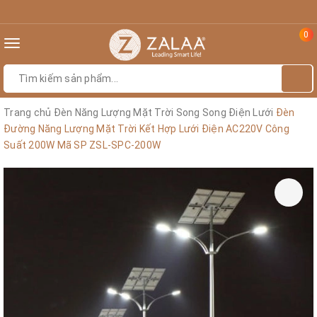
0
Toggle
navigation
Trang chủ
Đèn Năng Lượng Mặt Trời Song Song Điện Lưới
Đèn
Đường Năng Lượng Mặt Trời Kết Hợp Lưới Điện AC220V Công
Suất 200W Mã SP ZSL-SPC-200W