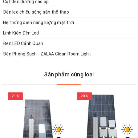
chiếu sáng tối ưu mang tính ổn định dài lâu.
Cột đèn đường cao áp
Đèn led chiếu sáng sân thể thao
Nguyên lý sản hoạt động của đèn
(xem chi tiết ở ảnh)
Hệ thống điện năng lượng mặt trời
Linh Kiện Đèn Led
Đèn LED Cảnh Quan
Đèn Phòng Sạch - ZALAA Clean Room Light
Sản phẩm cùng loại
21%
20%
Xem thêm ưu điểm của sản phẩm tại bài viết: Thuyết Trình: