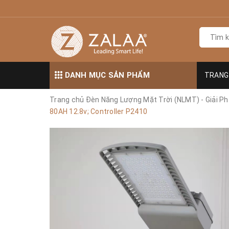
DANH MỤC SẢN PHẨM
TRANG
Trang chủ
Đèn Năng Lượng Mặt Trời (NLMT) - Giải Ph
80AH 12.8v; Controller P2410