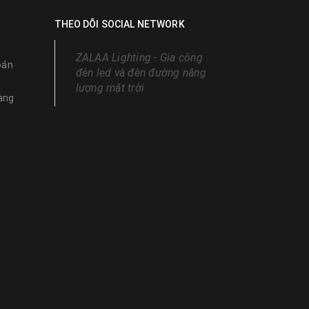
THEO DÕI SOCIAL NETWORK
ZALAA Lighting - Gia công
oán
đèn led và đèn đường năng
lượng mặt trời
àng