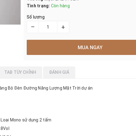
Tình trạng:
Còn hàng
Số lượng
–
+
MUA NGAY
TAB TÙY CHỈNH
ĐÁNH GIÁ
 hàng Bộ Đèn Đường Năng Lượng Mặt Trời dự án
W Loại Mono sử dụng 2 tấm
.8Vol