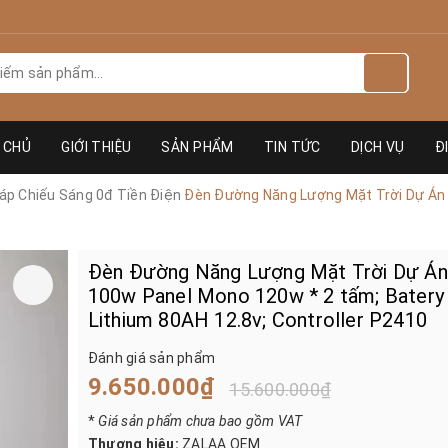
 CHỦ
GIỚI THIỆU
SẢN PHẨM
TIN TỨC
DỊCH VỤ
Đ
áp Chiếu Sáng 0đ Tiền Điện
Đèn Đường Năng Lượng Mặt Trời Dự Án 
Đèn Đường Năng Lượng Mặt Trời Dự Á
100w Panel Mono 120w * 2 tấm; Batery
Lithium 80AH 12.8v; Controller P2410
Đánh giá sản phẩm
9.650.000₫
15.600.000₫
*
Giá sản phẩm chưa bao gồm VAT
Thương hiệu:
ZALAA OEM