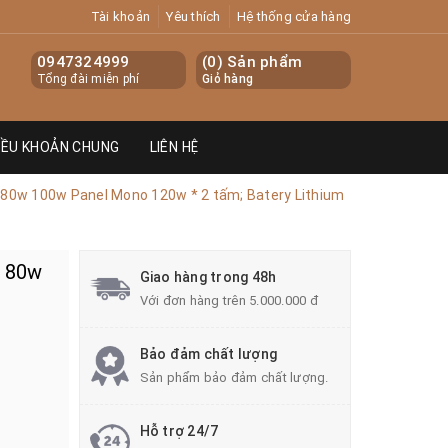
Tài khoản
Yêu thích
Hệ thống cửa hàng
0947324999
(
0
) Sản phẩm
Tổng đài miễn phí
Giỏ hàng
IỀU KHOẢN CHUNG
LIÊN HỆ
80w 100w Panel Mono 120w * 2 tấm; Batery Lithium
n 80w
Giao hàng trong 48h
Với đơn hàng trên 5.000.000 đ
Bảo đảm chất lượng
Sản phẩm bảo đảm chất lượng.
Hỗ trợ 24/7