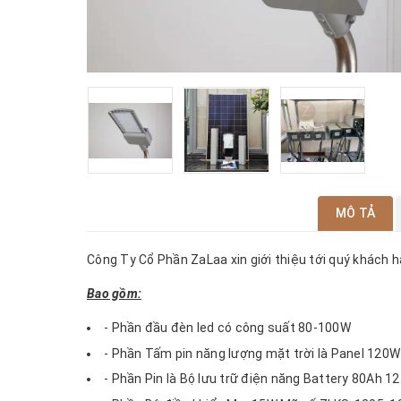
MÔ TẢ
Công Ty Cổ Phần ZaLaa xin giới thiệu tới quý khách
Bao gồm:
- Phần đầu đèn led có công suất 80-100W
- Phần Tấm pin năng lượng mặt trời là Panel 120
- Phần Pin là Bộ lưu trữ điện năng Battery 80Ah 12