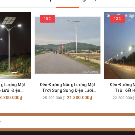
15%
13%
g Lượng Mặt
Đèn Đường Năng Lượng Mặt
Đèn Đường 
 Lưới Điện
Trời Song Song Điện Lưới
Trời Kết 
uất 200W Mã
AC220V Công Suất 150W Mã
AC220V Côn
3.300.000₫
21.300.000₫
25.200.000₫
22.200.000₫
PC-200W
SP ZSL-SPC-150W
SP ZSL