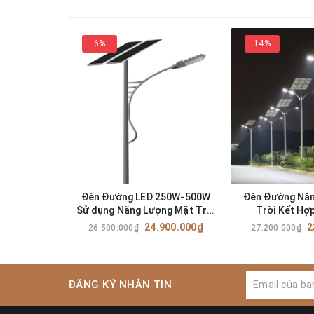
6%
14%
Đèn Đường LED 250W-500W
Đèn Đường Năn
Sử dụng Năng Lượng Mặt Trời
Trời Kết Hợp
Song Song Điện Lưới AC220V
AC220V Công S
24.900.000₫
2
26.500.000₫
27.200.000₫
SP ZSL-S
ĐĂNG KÝ NHẬN TIN