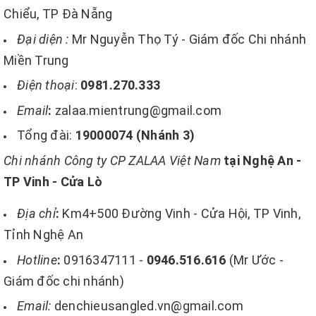
Chiểu, TP Đà Nẵng
Đại diện :
Mr Nguyễn Thọ Tý - Giám đốc Chi nhánh
Miền Trung
Điện thoại
:
0981.270.333
Email
:
zalaa.mientrung@gmail.com
Tổng đài:
19000074 (Nhánh 3)
Chi nhánh Công ty CP ZALAA Việt Nam
tại Nghệ An -
TP Vinh - Cửa Lò
Địa chỉ
:
Km4+500 Đường Vinh - Cửa Hội, TP Vinh,
Tỉnh Nghệ An
Hotline
:
0916347111 -
0946.516.616
(Mr Ước -
Giám đốc chi nhánh)
Email:
denchieusangled.vn@gmail.com