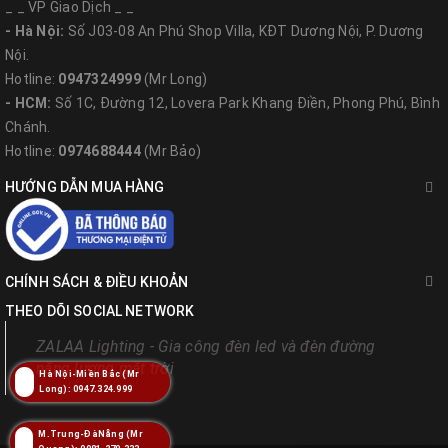
_ _ VP Giao Dịch _ _
- Hà Nội:
Số J03-08 An Phú Shop Villa, KĐT Dương Nội, P. Dương
Nội.
Hotline:
0947324999
(Mr Long)
- HCM:
Số 1C, Đường 12, Lovera Park Khang Điền, Phong Phú, Bình
Chánh.
Hotline:
0974688444
(Mr Bảo)
HƯỚNG DẪN MUA HÀNG
CHÍNH SÁCH & ĐIỀU KHOẢN
THEO DÕI SOCIAL NETWORK
ZALAA Lighting - Gia công đèn led và đèn đường
năng lượng mặt trời
Hà Nội-Miền Bắc (Mr
Long): 0947.324.999
M.Trung-ĐàNẵng (Mr