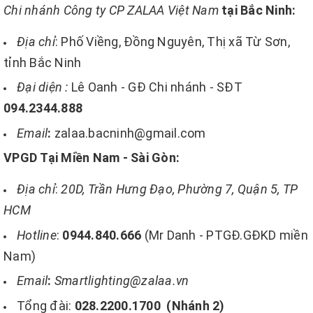
Chi nhánh Công ty CP ZALAA Việt Nam
tại Bắc Ninh:
Địa chỉ
: Phố Viềng, Đồng Nguyên, Thị xã Từ Sơn,
tỉnh Bắc Ninh
Đại diện :
Lê Oanh - GĐ Chi nhánh - SĐT
094.2344.888
Email
:
zalaa.bacninh@gmail.com
VPGD Tại Miền Nam - Sài Gòn:
Địa chỉ
:
20D, Trần Hưng Đạo, Phường 7, Quận 5, TP
HCM
Hotline
:
0944.840.666
(Mr Danh - PTGĐ.GĐKD miền
Nam)
Email
:
Smartlighting@zalaa.vn
Tổng đài:
028.2200.1700
(Nhánh 2)