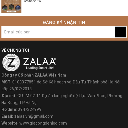
09/04/2025
ĐĂNG KÝ NHẬN TIN
VỀ CHÚNG TÔI
Công ty Cổ phần ZALAA Việt Nam
MST
: 0108377851 do Sở Kế hoạch và Đầu Tư Thành phố Hà Nội
cấp 26/07/2018.
Địa chỉ:
CUTM 02-11 Dự án làng nghề dệt lụa Vạn Phúc, Phường
Hà Đông, TP Hà Nội.
Hotline
: 0947324999
Email:
zalaa.vn@gmail.com
Website:
www.giacongdenled.com