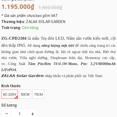
1.195.000₫
1.500.000₫
*
Giá sản phẩm chưa bao gồm VAT
Thương hiệu:
ZALAA SOLAR GARDEN
Tình trạng:
Còn hàng
ZG-CPD2104
là mẫu Trụ đèn LED, Nấm sân vườn kiểu mới, cột
đèn thấp IP65
, Sử dụng
năng lượng mặt trời
để chiếu sáng trang trí các
không gian như cảnh quan đường đi, bãi cỏ ngoại thất tòa nhà, Biệt thự
nhà vườn, Villa nghỉ dưỡng, Shophouse hiện đại, Homestay cao cấp,
vv...Công Suất
Tấm Pin/Đèn 5V/4.5W-Mono, Pin: 3.2V/80000mAh
LiFePO4.
𝙕𝘼𝙇𝘼𝘼 𝙎𝙤𝙡𝙖𝙧 𝙂𝙖𝙧𝙙𝙚𝙣 nhập khẩu và phân phối tại Việt Nam.
Kích thước
AC-220V
50CM
75CM
Số lượng
–
+