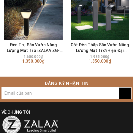
- Nhiệt độ làm việc (℃): -25 - 50
- Nguồn sáng: Đèn LED | Chip LED
2835
- Bóng đèn Luminous Flux (lm):
290
- Góc chiếu sáng (°):
180
- CRI (Ra>): 83
Đèn Trụ Sân Vườn Năng
Cột Đèn Thấp Sân Vườn Năng
- Color Rendering Index (Ra): 83
Lượng Mặt Trời ZALAA ZG-
Lượng Mặt Trời Hiện Đại
CPD1106
Smartcity ZALAA ZG-
- Dịch vụ giải pháp chiếu sáng : Chiếu Sáng Và Mạch Điện Thiết Kế,
1.650.000₫
1.985.000₫
1.350.000₫
1.350.000₫
CPD3008
Dialux Evo Bố Trí, Lite
ĐĂNG KÝ NHẬN TIN
VỀ CHÚNG TÔI