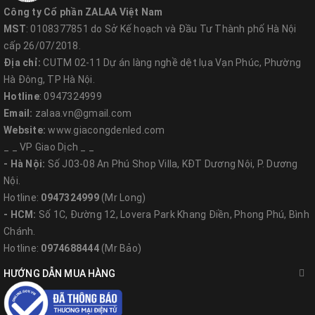
Công ty Cổ phần ZALAA Việt Nam
MST
: 0108377851 do Sở Kế hoạch và Đầu Tư Thành phố Hà Nội
cấp 26/07/2018.
Địa chỉ:
CUTM 02-11 Dự án làng nghề dệt lụa Vạn Phúc, Phường
Hà Đông, TP Hà Nội.
Hotline
: 0947324999
Email:
zalaa.vn@gmail.com
Website:
www.giacongdenled.com
_ _ VP Giao Dịch _ _
- Hà Nội:
Số J03-08 An Phú Shop Villa, KĐT Dương Nội, P. Dương
Nội.
Hotline:
0947324999
(Mr Long)
Thông tin đóng gói & giao hàng:
- HCM:
Số 1C, Đường 12, Lovera Park Khang Điền, Phong Phú, Bình
Chánh.
- Trọng Lượng Sản Phẩm (Kg):
1.85 kg
Hotline:
0974688444
(Mr Bảo)
- Size of single color box:
(cm)
HƯỚNG DẪN MUA HÀNG
50 high 45*31*32CM
75 high 51*40*32CM