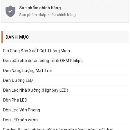
Sản phẩm chính hãng
Sản phẩm nhập khẩu chính hãng
DANH MỤC
Gia Công Sản Xuất Cột Thông Minh
Đèn cấp cho dự án công trình OEM Philips
Đèn Năng Lượng Mặt Trời
✅MẪU TRỤ ĐÈN NẤM SÂN VƯỜN, TRỤ NẤM SÂN
Đèn Đường LED
VƯỜN, CỘT ĐÈN THẤP, TRỤ ĐÈN CẢNH QUAN
Đèn Led Nhà Xưởng (Highbay LED)
Đèn Pha LED
1. Thông số kỹ thuật Trụ Đèn LED Sân Vườn Năng Lượng
Đèn Led Văn Phòng
Mặt Trời Kiểu Mới ZALAA ZG-CPD2104
Đèn LED sân vườn
- Mã SP: ZG-CPD2104 | Solar/AC Garden Light / Outdoor Garden
Garden Solar Lighting - Đèn sân vườn năng lượng mặt trời