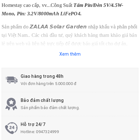
Homestay cao cấp, vv...Công Suất
Tấm Pin/Đèn 5V/4.5W-
Mono, Pin: 3.2V/8000mAh LiFePO4.
Sản phẩm do 𝙕𝘼𝙇𝘼𝘼 𝙎𝙤𝙡𝙖𝙧 𝙂𝙖𝙧𝙙𝙚𝙣 nhập khẩu và phân phối
tại Việt Nam.. Các chủ đầu tư, quý khách hàng tham khảo giá bán
lẻ trên web và liên hệ trực tiếp để được báo giá tốt cho dự án,
trình.
công
Xem thêm
Giao hàng trong 48h
Với đơn hàng trên 5.000.000 đ
Bảo đảm chất lượng
Sản phẩm bảo đảm chất lượng.
Hỗ trợ 24/7
Hotline:
0947324999