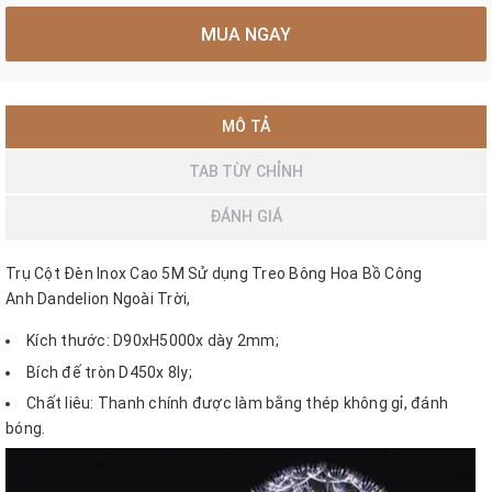
MUA NGAY
MÔ TẢ
TAB TÙY CHỈNH
ĐÁNH GIÁ
Trụ Cột Đèn Inox Cao 5M Sử dụng Treo Bông Hoa Bồ Công
Anh Dandelion Ngoài Trời,
Kích thước: D90xH5000x dày 2mm;
Bích đế tròn D450x 8ly;
Chất liêu: Thanh chính được làm bằng thép không gỉ, đánh
bóng.