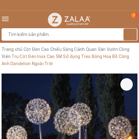
0
Toggle
navigation
Trang chủ
Cột Đèn Cao Chiếu Sáng Cảnh Quan Sân Vườn Công
Viên
Trụ Cột Đèn Inox Cao 5M Sử dụng Treo Bông Hoa Bồ Công
Anh Dandelion Ngoài Trời