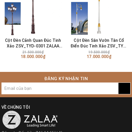
Cột Đèn Cảnh Quan Đúc Tinh
Cột Đèn Sân Vườn Tân Cổ
Xảo ZSV_TYD-0301 ZALAA
Điển Đúc Tinh Xảo ZSV_TYD-
OEM Đèn sân vườn dự án
0401 ZALAA OEM Chiếu sáng
21.500.000₫
19.500.000₫
18.000.000₫
17.000.000₫
Cảnh Quan, Công Viên, Biệt
Thự
ĐĂNG KÝ NHẬN TIN
VỀ CHÚNG TÔI