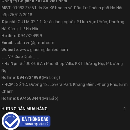
Công ty Cổ phần ZALAA Việt Nam
MST
: 0108377851 do Sở Kế hoạch và Đầu Tư Thành phố Hà Nội
cấp 26/07/2018.
Địa chỉ:
CUTM 02-11 Dự án làng nghề dệt lụa Vạn Phúc, Phường
Hà Đông, TP Hà Nội.
Hotline
: 0947324999
Email:
zalaa.vn@gmail.com
Website:
www.giacongdenled.com
_ _ VP Giao Dịch _ _
- Hà Nội:
Số J03-08 An Phú Shop Villa, KĐT Dương Nội, P. Dương
Nội.
Hotline:
0947324999
(Mr Long)
- HCM:
Số 1C, Đường 12, Lovera Park Khang Điền, Phong Phú, Bình
Chánh.
Hotline:
0974688444
(Mr Bảo)
HƯỚNG DẪN MUA HÀNG