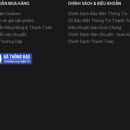
DẪN MUA HÀNG
CHÍNH SÁCH & ĐIỀU KHOẢN
ản Cookies
Chính Sách Bảo Mật Thông Tin
n về giá sản phẩm
CS Bảo Mật Thông Tin Thanh T
ẫn Mua Hàng & Thanh Toán
Điều Khoản Giao Dịch Chung
ẫn vận chuyển
Chính Sách Vận Chuyển - Giao H
 cách chúng được tạo ra. Mỗi tế bào quang điện riêng lẻ 
 Thường Gặp
Chính Sách Thanh Toán
h thể đơn được tạo thành bằng phương pháp Czochralski, tron
con nguyên chất nóng chảy ở nhiệt độ cao.