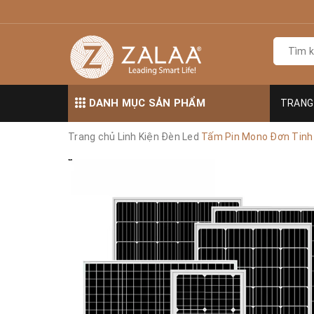
DANH MỤC SẢN PHẨM
TRANG
Trang chủ
Linh Kiện Đèn Led
Tấm Pin Mono Đơn Tinh T