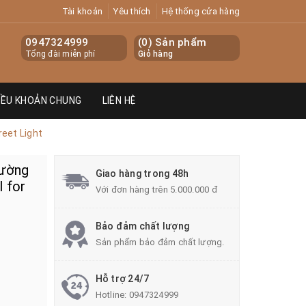
Tài khoản
Yêu thích
Hệ thống cửa hàng
0947324999
(
0
) Sản phẩm
Tổng đài miễn phí
Giỏ hàng
IỀU KHOẢN CHUNG
LIÊN HỆ
eet Light
Đường
Giao hàng trong 48h
l for
Với đơn hàng trên 5.000.000 đ
Bảo đảm chất lượng
Sản phẩm bảo đảm chất lượng.
Hỗ trợ 24/7
Hotline:
0947324999