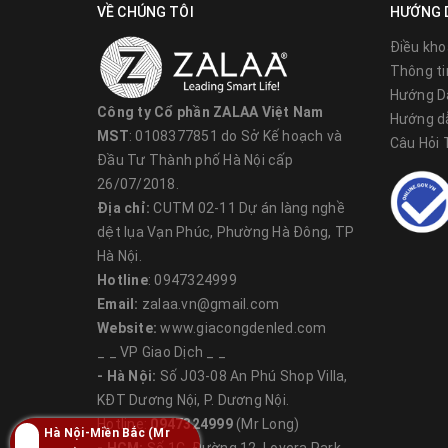
VỀ CHÚNG TÔI
HƯỚNG 
Điều kho
Thông ti
Hướng D
Cấu trúc
Công ty Cổ phần ZALAA Việt Nam
Hướng d
Các tấm pin mặt trời mono được đặt tên theo
MST
: 0108377851 do Sở Kế hoạch và
Câu Hỏi
Đầu Tư Thành phố Hà Nội cấp
silicon được làm từ một tinh thể silicon. Tin
26/07/2018.
tinh thể ‘hạt giống’ được đặt vào một thùng sili
Địa chỉ:
CUTM 02-11 Dự án làng nghề
dệt lụa Vạn Phúc, Phường Hà Đông, TP
Hà Nội.
Hotline
: 0947324999
Email:
zalaa.vn@gmail.com
Website:
www.giacongdenled.com
_ _ VP Giao Dịch _ _
- Hà Nội:
Số J03-08 An Phú Shop Villa,
KĐT Dương Nội, P. Dương Nội.
Hotline:
0947324999
(Mr Long)
Hà Nội-Miền Bắc (Mr