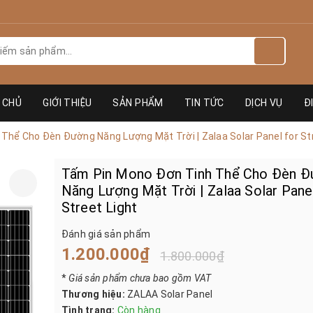
 CHỦ
GIỚI THIỆU
SẢN PHẨM
TIN TỨC
DỊCH VỤ
Đ
hể Cho Đèn Đường Năng Lượng Mặt Trời | Zalaa Solar Panel for Str
Tấm Pin Mono Đơn Tinh Thể Cho Đèn 
Năng Lượng Mặt Trời | Zalaa Solar Pane
Street Light
Đánh giá sản phẩm
1.200.000₫
1.800.000₫
*
Giá sản phẩm chưa bao gồm VAT
Thương hiệu:
ZALAA Solar Panel
Tình trạng:
Còn hàng