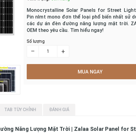
Monocrystalline Solar Panels for Street Ligh
Pin nlmt mono đơn thể loại phổ biến nhất sử 
các dự án đèn đường năng lượng mặt trời. Z
OEM theo yêu cầu. Tìm hiểu ngay!
Số lượng
–
+
MUA NGAY
TAB TÙY CHỈNH
ĐÁNH GIÁ
ờng Năng Lượng Mặt Trời | Zalaa Solar Panel for S