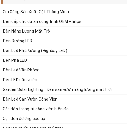
Gia Công Sản Xuất Cột Thông Minh
Đèn cấp cho dự án công trình OEM Philips
Đèn Năng Lượng Mặt Trời
Đèn Đường LED
Đèn Led Nhà Xưởng (Highbay LED)
Đèn Pha LED
Pin LiFePO4 có thể cung cấp hơn 2000 chu kỳ và tuổi
Đèn Led Văn Phòng
thọ 5 năm. Nó bền hơn và có tuổi thọ cao hơn so với
Đèn LED sân vườn
pin axit chì truyền thống.
Garden Solar Lighting - Đèn sân vườn năng lượng mặt trời
Loại pin: Pin LiFePo4
Đèn Led Sân Vườn Công Viên
Điện áp: 12,8 Volt
Cột đèn trang trí công viên hiện đại
Công suất: 10AH 15AH 21AH 30AH 42AH 45AH
Cột đèn đường cao áp
50AH 60AH 70AH 80AH