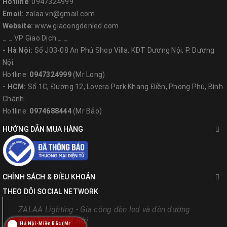
Hotline
: 0947324999
Email:
zalaa.vn@gmail.com
Website:
www.giacongdenled.com
_ _ VP Giao Dịch _ _
- Hà Nội:
Số J03-08 An Phú Shop Villa, KĐT Dương Nội, P. Dương
Nội.
Hotline:
0947324999
(Mr Long)
- HCM:
Số 1C, Đường 12, Lovera Park Khang Điền, Phong Phú, Bình
Chánh.
Hotline:
0974688444
(Mr Bảo)
HƯỚNG DẪN MUA HÀNG
CHÍNH SÁCH & ĐIỀU KHOẢN
THEO DÕI SOCIAL NETWORK
ZALAA Lighting - Gia công đèn led và đèn đường
năng lượng mặt trời
Hà Nội-Miền Bắc (Mr