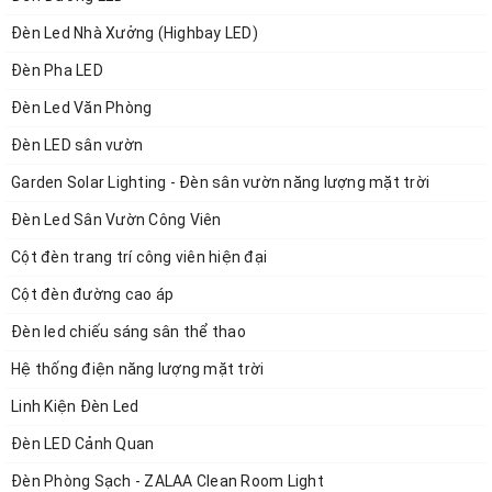
Đầu vào 90 ~ 305VAC, chức năng PFC hoạt động tích
Đèn Led Nhà Xưởng (Highbay LED)
hợp
Đèn Pha LED
Đầu ra dòng điện không đổi với điện áp đầu ra cao
>60VDC
Đèn Led Văn Phòng
Đèn LED sân vườn
Vỏ kim loại, thiết kế IP67 / IP65 để lắp đặt trong nhà
hoặc ngoài trời
Garden Solar Lighting - Đèn sân vườn năng lượng mặt trời
Tùy chọn chức năng:
Đèn Led Sân Vườn Công Viên
đầu ra có thể điều chỉnh thông qua chiết áp; Làm mờ 3
Cột đèn trang trí công viên hiện đại
trong 1 (tín hiệu hoặc điện trở 1 ~ 10Vdc hoặc 10V
Cột đèn đường cao áp
PWM); bộ đếm thời gian mờ đi; Làm mờ hẹn giờ thông
Đèn led chiếu sáng sân thể thao
minh
Hệ thống điện năng lượng mặt trời
Loại trình điều khiển LED “HL” để sử dụng trong đèn
Linh Kiện Đèn Led
chiếu sáng vị trí nguy hiểm Loại I, Phân khu 2 (Đã phân
Đèn LED Cảnh Quan
loại) (chỉ HLG-240H-C / 320H-C)
Đèn Phòng Sạch - ZALAA Clean Room Light