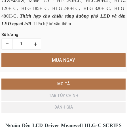
70W~480W, Model C.C.: HLG-60H-C, HLG-80H-C, HLG-
120H-C, HLG-185H-C, HLG-240H-C, HLG-320H-C, HLG-
480H-C.
Thích hợp cho chiếu sáng đường phố LED và đèn
LED ngoài trời
. Liên hệ tư vấn thêm...
Số lượng
–
+
MUA NGAY
MÔ TẢ
TAB TÙY CHỈNH
ĐÁNH GIÁ
Nguồn Đèn LED Driver Meanwell HLG-C SERIES