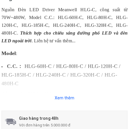
Nguồn Đèn LED Driver Meanwell HLG-C, công suất từ
70W~480W, Model C.C.: HLG-60H-C, HLG-80H-C, HLG-
120H-C, HLG-185H-C, HLG-240H-C, HLG-320H-C, HLG-
480H-C.
Thích hợp cho chiếu sáng đường phố LED và đèn
LED ngoài trời
. Liên hệ tư vấn thêm...
Model
:
C.C.：
HLG-60H-C / HLG-80H-C / HLG-120H-C /
HLG-185H-C / HLG-240H-C / HLG-320H-C / HLG-
480H-C
Công suất: 70W~480W
Xem thêm
Giao hàng trong 48h
Với đơn hàng trên 5.000.000 đ