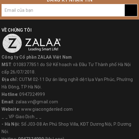
ĐĂNG KÝ NHẬN TIN
VỀ CHÚNG TÔI
Công ty Cổ phần ZALAA Việt Nam
MST
: 0108377851 do Sở Kế hoạch và Đầu Tư Thành phố Hà Nội
cấp 26/07/2018.
Địa chỉ:
CUTM 02-11 Dự án làng nghề dệt lụa Vạn Phúc, Phường
Hà Đông, TP Hà Nội.
Hotline
: 0947324999
Email:
zalaa.vn@gmail.com
Website:
www.giacongdenled.com
_ _ VP Giao Dịch _ _
- Hà Nội:
Số J03-08 An Phú Shop Villa, KĐT Dương Nội, P. Dương
Nội.
CHÍNH SÁCH BẢO HÀNH