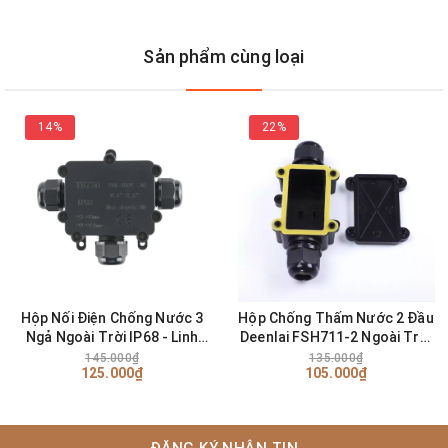
Thích hợp cho chiếu sáng đường phố LED và đèn
LED ngoài trời
Sản phẩm cùng loại
Thông tin về Meanwell:
14%
22%
Được thành lập vào năm 1982, MEANWELL là tập đoàn
chuyên sản xuất và phân phối thiết bị chuyển đổi nguồn
điện AC / DC, DC / DC, DC / AC có chất lượng hàng
đầu thế giới. Dòng sản phẩm LED Driver AC/DC rất phổ
biến tại Việt Nam cho đèn LED với hiệu suất cao, độ bền
cao, có thể dễ dàng tìm thấy trong các sản phẩm đèn cao
Hộp Nối Điện Chống Nước 3
Hộp Chống Thấm Nước 2 Đầu
cấp.
Ngả Ngoài Trời IP68 - Linh
Deenlai FSH711-2 Ngoài Trời
kiện đèn led Zalaa
IP68 - Linh kiện đèn led Zalaa
145.000₫
135.000₫
125.000₫
105.000₫