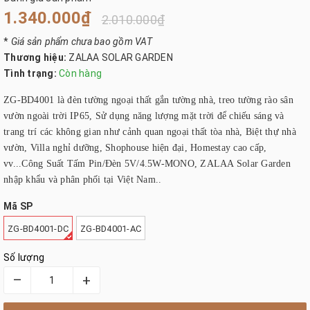
1.340.000₫
2.010.000₫
*
Giá sản phẩm chưa bao gồm VAT
Thương hiệu:
ZALAA SOLAR GARDEN
Tình trạng:
Còn hàng
ZG-BD4001 là đèn tường ngoại thất gắn tường nhà, treo tường rào sân
vườn ngoài trời IP65, Sử dụng năng lượng mặt trời để chiếu sáng và
trang trí các không gian như cảnh quan ngoại thất tòa nhà, Biệt thự nhà
vườn, Villa nghỉ dưỡng, Shophouse hiện đại, Homestay cao cấp,
vv...Công Suất Tấm Pin/Đèn 5V/4.5W-MONO, ZALAA Solar Garden
nhập khẩu và phân phối tại Việt Nam..
Mã SP
ZG-BD4001-DC
ZG-BD4001-AC
Số lượng
–
+