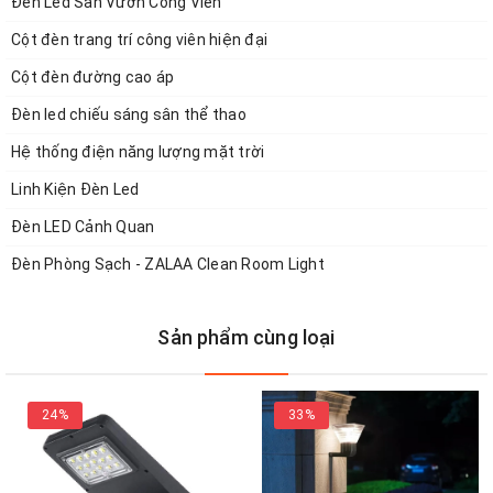
Đèn Led Sân Vườn Công Viên
Cột đèn trang trí công viên hiện đại
Cột đèn đường cao áp
✅ Đèn LED Hắt Tường, Đèn LED Gắn Tường, Đèn LED Ốp
Đèn led chiếu sáng sân thể thao
Tường, Đèn LED Treo Tường, Đèn Tường Ngoại Thất Sử
Dụng Năng Lượng Mặt Trời Để Chiếu Sáng
Hệ thống điện năng lượng mặt trời
Linh Kiện Đèn Led
Đèn LED Cảnh Quan
Thông Tin Sản Phẩm:
Đèn Phòng Sạch - ZALAA Clean Room Light
- Mã SP: ZG-BD4001
- Tấm pin năng lượng mặt trời(Solar panels):
5V/4.5W-Mono
Sản phẩm cùng loại
- Pin lưu trữ (Battery):
3.2V/8000mAh
- Ánh sáng màu (Colour temperature):
3000/6500k
- Nhiệt độ màu (CCT): 3000/6500k
24%
33%
- Thời gian sạc (Charge time): 4-6h
- Thời gian hoạt động: Suốt đêm, 3-5 ngày mưa