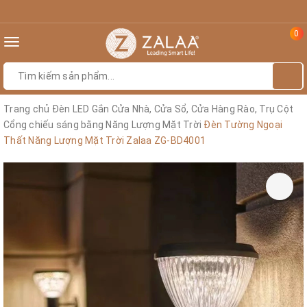
0
Toggle
navigation
Trang chủ
Đèn LED Gắn Cửa Nhà, Cửa Sổ, Cửa Hàng Rào, Trụ Cột
Cổng chiếu sáng bằng Năng Lượng Mặt Trời
Đèn Tường Ngoại
Thất Năng Lượng Mặt Trời Zalaa ZG-BD4001