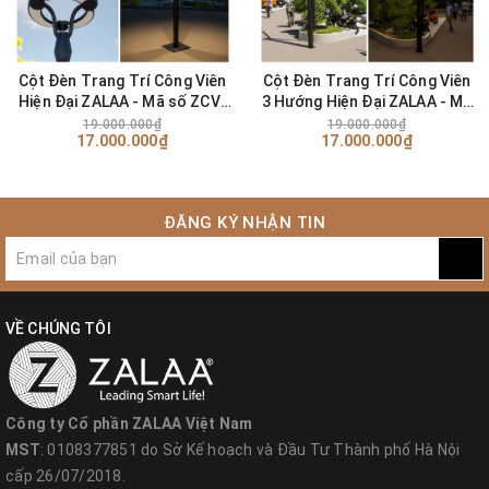
Cột Đèn Trang Trí Công Viên
Cột Đèn Trang Trí Công Viên
Hiện Đại ZALAA - Mã số ZCV-
3 Hướng Hiện Đại ZALAA - Mã
H5000-60W
số ZCV-H6000-3L-50W
19.000.000₫
19.000.000₫
17.000.000₫
17.000.000₫
ĐĂNG KÝ NHẬN TIN
VỀ CHÚNG TÔI
Công ty Cổ phần ZALAA Việt Nam
MST
: 0108377851 do Sở Kế hoạch và Đầu Tư Thành phố Hà Nội
cấp 26/07/2018.