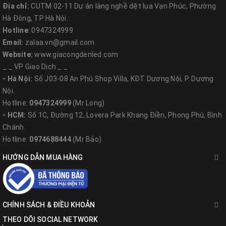
Địa chỉ:
CUTM 02-11 Dự án làng nghề dệt lụa Vạn Phúc, Phường
Hà Đông, TP Hà Nội.
Hotline
: 0947324999
Email:
zalaa.vn@gmail.com
Website:
www.giacongdenled.com
_ _ VP Giao Dịch _ _
- Hà Nội:
Số J03-08 An Phú Shop Villa, KĐT Dương Nội, P. Dương
Nội.
Hotline:
0947324999
(Mr Long)
- HCM:
Số 1C, Đường 12, Lovera Park Khang Điền, Phong Phú, Bình
Chánh.
Hotline:
0974688444
(Mr Bảo)
HƯỚNG DẪN MUA HÀNG
CHÍNH SÁCH & ĐIỀU KHOẢN
THEO DÕI SOCIAL NETWORK