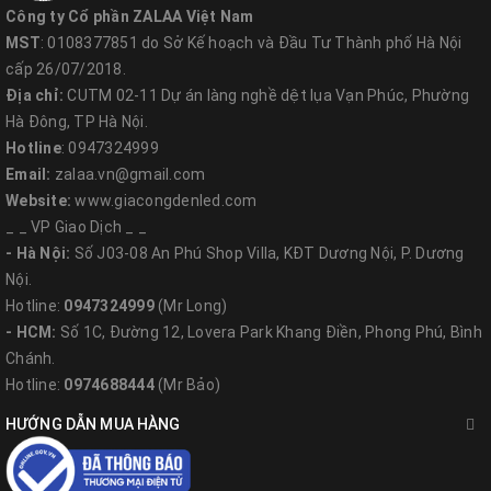
Công ty Cổ phần ZALAA Việt Nam
MST
: 0108377851 do Sở Kế hoạch và Đầu Tư Thành phố Hà Nội
cấp 26/07/2018.
Địa chỉ:
CUTM 02-11 Dự án làng nghề dệt lụa Vạn Phúc, Phường
Hà Đông, TP Hà Nội.
Hotline
: 0947324999
Email:
zalaa.vn@gmail.com
Website:
www.giacongdenled.com
_ _ VP Giao Dịch _ _
- Hà Nội:
Số J03-08 An Phú Shop Villa, KĐT Dương Nội, P. Dương
Nội.
Hotline:
0947324999
(Mr Long)
- HCM:
Số 1C, Đường 12, Lovera Park Khang Điền, Phong Phú, Bình
Chánh.
Hotline:
0974688444
(Mr Bảo)
HƯỚNG DẪN MUA HÀNG