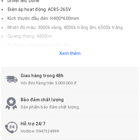
Driver led: Done
Điện áp hoạt động: AC85-265V
Kích thước đầu đèn: H400*600mm
Nhiệt độ màu: 3000k vàng, 4000k trắng ấm, 6500k trắng
Quang thông: 4800lm
Chất liệu vỏ hợp kim nhôm đúc
Xem thêm
Màu sắc vỏ đèn: đen hoặc xám
Tiêu chuẩn chống nước: IP66
Hệ số công suất: >0.9
Giao hàng trong 48h
Gó chiếu sáng: 180 độ
Với đơn hàng trên 5.000.000 đ
Tuổi thọ sử dụng: 50.000 giờ
Nhiệt độ môi trường: từ -30
C đến 50
C
o
o
Bảo đảm chất lượng
Sản phẩm bảo đảm chất lượng.
Hỗ trợ 24/7
Hotline:
0947324999