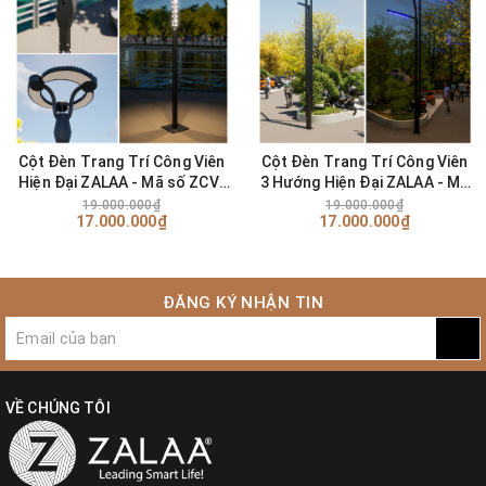
Cột Đèn Trang Trí Công Viên
Cột Đèn Trang Trí Công Viên
Hiện Đại ZALAA - Mã số ZCV-
3 Hướng Hiện Đại ZALAA - Mã
H5000-60W
số ZCV-H6000-3L-50W
19.000.000₫
19.000.000₫
17.000.000₫
17.000.000₫
ĐĂNG KÝ NHẬN TIN
VỀ CHÚNG TÔI