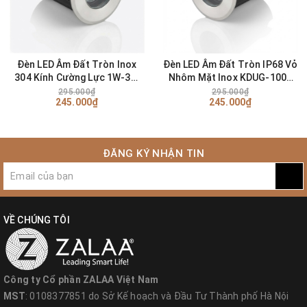
Đèn LED Âm Đất Tròn Inox
Đèn LED Âm Đất Tròn IP68 Vỏ
304 Kính Cường Lực 1W-3W
Nhôm Mặt Inox KDUG-1007
IP68 Chống Nước - ZALAA
(1W-3W) - ZALAA OEM/ODM
295.000₫
295.000₫
245.000₫
245.000₫
OEM/ODM Underground Light
Underground Light
ĐĂNG KÝ NHẬN TIN
VỀ CHÚNG TÔI
Công ty Cổ phần ZALAA Việt Nam
MST
: 0108377851 do Sở Kế hoạch và Đầu Tư Thành phố Hà Nội