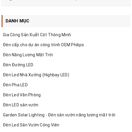
DANH MỤC
Gia Công Sản Xuất Cột Thông Minh
Thông tin sản phẩm:
Đèn cấp cho dự án công trình OEM Philips
- Công suất (Power): 10W, 7W, 5W
Đèn Năng Lượng Mặt Trời
- Kích thước (Size): 10W-W30H30L1000mm, 7W-
Đèn Đường LED
W30H30L700mm, 5W-W30H30L500mm
Đèn Led Nhà Xưởng (Highbay LED)
- Điện áp đầu vào (Input Voltage): DC24V
Đèn Pha LED
- Chip LED: Epistar 3030 48 / 36 / 24
Đèn Led Văn Phòng
- Màu sắc (Color): RGB / Control DMX512
Đèn LED sân vườn
- Vật liệu vỏ đèn(Material) : Aluminum (Nhôm), PC
Garden Solar Lighting - Đèn sân vườn năng lượng mặt trời
(Polycarbonate)
Đèn Led Sân Vườn Công Viên
- Góc chiếu (Beam Angle): 120 Degree