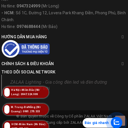
Hotline:
0947324999
(Mr Long)
- HCM:
Số 1C, Đường 12, Lovera Park Khang Điền, Phong Phú, Bình
Chánh.
Hotline:
0974688444
(Mr Bảo)
HƯỚNG DẪN MUA HÀNG
CHÍNH SÁCH & ĐIỀU KHOẢN
THEO DÕI SOCIAL NETWORK
ZALAA Lighting - Gia công đèn led và đèn đường
năng lượng mặt trời
Hà Nội-Miền Bắc (Mr
Long): 0947.324.999
M.Trung-ĐàNẵng (Mr
Quang): 0981.270.333
© Bản quyền thuộc về
Công ty Cổ phần ZALAA Việt Nam
Cung cấp bởi
ZALAA
Báo giá nhanh
HCM-Miền Nam (Mr Bảo):