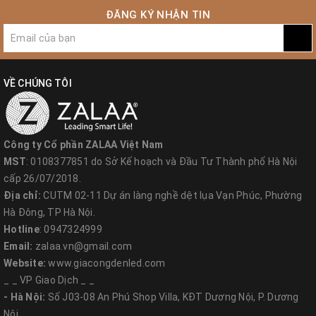
ĐĂNG KÝ NHẬN TIN
VỀ CHÚNG TÔI
Công ty Cổ phần ZALAA Việt Nam
MST
: 0108377851 do Sở Kế hoạch và Đầu Tư Thành phố Hà Nội
cấp 26/07/2018.
Địa chỉ:
CUTM 02-11 Dự án làng nghề dệt lụa Vạn Phúc, Phường
Hà Đông, TP Hà Nội.
Hotline
: 0947324999
Email:
zalaa.vn@gmail.com
Website:
www.giacongdenled.com
_ _ VP Giao Dịch _ _
- Hà Nội:
Số J03-08 An Phú Shop Villa, KĐT Dương Nội, P. Dương
Nội.