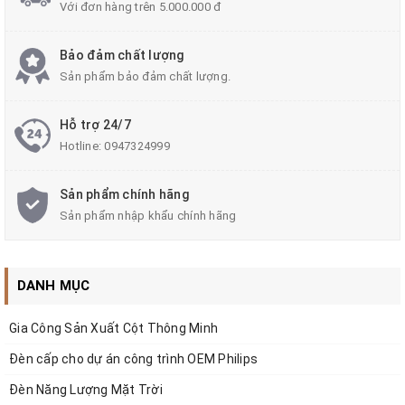
Với đơn hàng trên 5.000.000 đ
#denledroicob #denledzalaa #denroicot
#zr_cob_d110_10w #denledcanhquansanvuon #denledsanvuon
Bảo đảm chất lượng
#densanvuon #dencanhquan #zalaa #zalaalighting
Sản phẩm bảo đảm chất lượng.
Hỗ trợ 24/7
Hotline:
0947324999
Sản phẩm chính hãng
Sản phẩm nhập khẩu chính hãng
DANH MỤC
Gia Công Sản Xuất Cột Thông Minh
Đèn cấp cho dự án công trình OEM Philips
Đèn Năng Lượng Mặt Trời