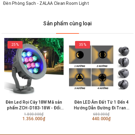
Đèn Phòng Sạch - ZALAA Clean Room Light
Sản phẩm cùng loại
25%
35%
Đèn Led Rọi Cây 18W Mã sản
Đèn LED Âm Đất Từ 1 Đến 4
phẩm ZCH-D183-18W - Đổi
Hướng Dẫn Đường Đi Trang
màu
Trí Cảnh Quan Ngoài Trời
1.800.000₫
680.000₫
1.356.000₫
440.000₫