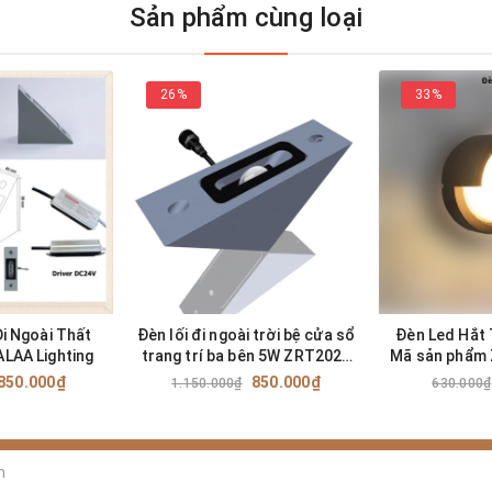
Sản phẩm cùng loại
26%
33%
Đi Ngoài Thất
Đèn lối đi ngoài trời bệ cửa sổ
Đèn Led Hắt
LAA Lighting
trang trí ba bên 5W ZRT2023
Mã sản phẩm
ZALAA
850.000₫
850.000₫
1.150.000₫
630.000₫
g - phiên bản (viết tắt: ZRC-Mx-3000x)
e 12W, 16W, 18W)