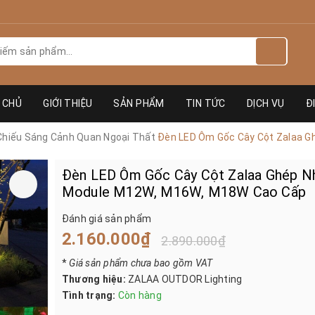
 CHỦ
GIỚI THIỆU
SẢN PHẨM
TIN TỨC
DỊCH VỤ
Đ
Chiếu Sáng Cảnh Quan Ngoại Thất
Đèn LED Ôm Gốc Cây Cột Zalaa 
Đèn LED Ôm Gốc Cây Cột Zalaa Ghép N
Module M12W, M16W, M18W Cao Cấp
Đánh giá sản phẩm
2.160.000₫
2.890.000₫
*
Giá sản phẩm chưa bao gồm VAT
Thương hiệu:
ZALAA OUTDOR Lighting
Tình trạng:
Còn hàng