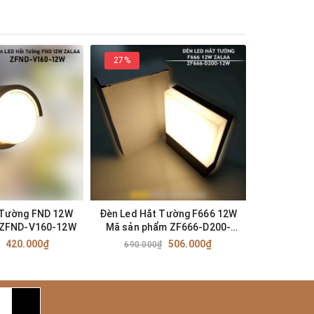
27%
25%
 Tường FND 12W
Đèn Led Hắt Tường F666 12W
Đèn LED V
 ZFND-V160-12W
Mã sản phẩm ZF666-D200-
Xanh ZRC 
12W
Chiếu sán
420.000₫
506.000₫
690.000₫
2.030.0