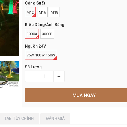
Công Suất
M12
M16
M18
Kiểu Dáng/Ánh Sáng
3000A
3000B
Nguồn 24V
75W 100W 150W
Số lượng
–
+
MUA NGAY
TAB TÙY CHỈNH
ĐÁNH GIÁ