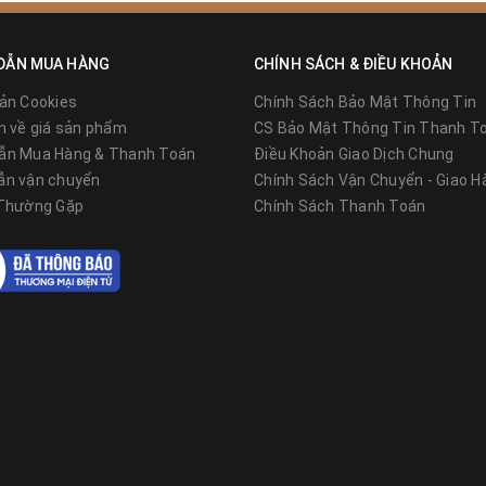
DẪN MUA HÀNG
CHÍNH SÁCH & ĐIỀU KHOẢN
odule, M18 = 18W/module
ản Cookies
Chính Sách Bảo Mật Thông Tin
n +55°
n về giá sản phẩm
CS Bảo Mật Thông Tin Thanh T
ẫn Mua Hàng & Thanh Toán
Điều Khoản Giao Dịch Chung
 sáng vàng), hoặc theo yêu cầu
ẫn vận chuyển
Chính Sách Vận Chuyển - Giao H
 Thường Gặp
Chính Sách Thanh Toán
): IP65, IP68 Ngoài Trời,
 tĩnh điện màu đen xám
g cây, gốc cây, trụ cột.
h thân cây, gốc cây, trụ cột tròn. Để tính được số module cần mua 
êu, sau đó sẽ ứng với các đường kính module được ghép lại để lựa c