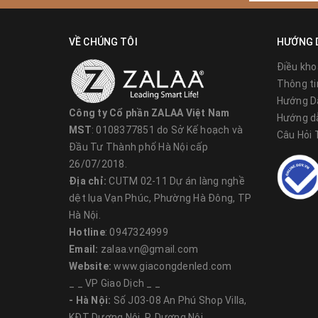
- Nguồn Driver Meanwell 24V-75W/100W/150W
VỀ CHÚNG TÔI
HƯỚNG 
- Chip CREE: M12 = 12W/module, M16 = 16W/m
Điều kho
- Tuổi thọ: 50000h, Môi trường làm việc: - 40° đế
Thông ti
- Góc chiếu: 10° 15° 30° 45° 60°
Hướng D
Công ty Cổ phần ZALAA Việt Nam
- Ánh sáng màu (Colour temperature): 3000K (ánh
Hướng d
MST
: 0108377851 do Sở Kế hoạch và
Câu Hỏi
- Chỉ số chống bụi, chống nước (Water Proof grade
Đầu Tư Thành phố Hà Nội cấp
- Chất liệu: Hợp kim nhôm,
kính cường lực
vỏ sơn
26/07/2018.
Địa chỉ:
CUTM 02-11 Dự án làng nghề
- Chỉ số chống va đập: IK08
dệt lụa Vạn Phúc, Phường Hà Đông, TP
- Cấp cách điện: Class 1
Hà Nội.
Hotline
: 0947324999
Email:
zalaa.vn@gmail.com
2. Cách ghép Module theo kích thước vòn
Website:
www.giacongdenled.com
_ _ VP Giao Dịch _ _
Đèn có kiểu dáng là những Module thiết kế để ôm quan
- Hà Nội:
Số J03-08 An Phú Shop Villa,
cần biết chính xác đường kính của vật thể là bao nhi
KĐT Dương Nội, P. Dương Nội.