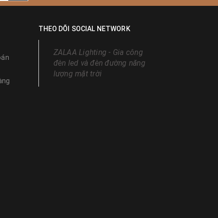
THEO DÕI SOCIAL NETWORK
ZALAA Lighting - Gia công
oán
đèn led và đèn đường năng
lượng mặt trời
àng
thì ta
họn.