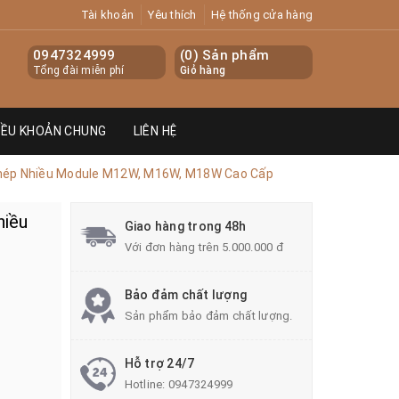
Tài khoản
Yêu thích
Hệ thống cửa hàng
0947324999
(
0
) Sản phẩm
Tổng đài miễn phí
Giỏ hàng
IỀU KHOẢN CHUNG
LIÊN HỆ
Ghép Nhiều Module M12W, M16W, M18W Cao Cấp
hiều
Giao hàng trong 48h
Với đơn hàng trên 5.000.000 đ
Bảo đảm chất lượng
Sản phẩm bảo đảm chất lượng.
Hỗ trợ 24/7
Hotline:
0947324999