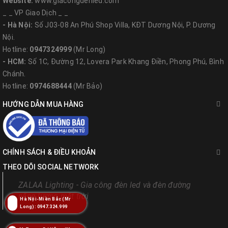
Website:
www.giacongdenled.com
_ _ VP Giao Dịch _ _
- Hà Nội:
Số J03-08 An Phú Shop Villa, KĐT Dương Nội, P. Dương
Nội.
Hotline:
0947324999
(Mr Long)
- HCM:
Số 1C, Đường 12, Lovera Park Khang Điền, Phong Phú, Bình
Chánh.
Hotline:
0974688444
(Mr Bảo)
HƯỚNG DẪN MUA HÀNG
CHÍNH SÁCH & ĐIỀU KHOẢN
THEO DÕI SOCIAL NETWORK
ZALAA Lighting - Gia công đèn led và đèn đường
năng lượng mặt trời
Hà Nội-Miền Bắc (Mr
Long): 0947.324.999