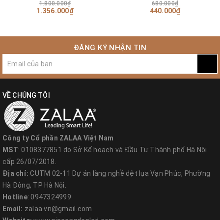
màu
Trí Cảnh Quan Ngoài Trời
1.800.000₫
680.000₫
1.356.000₫
440.000₫
ĐĂNG KÝ NHẬN TIN
VỀ CHÚNG TÔI
Công ty Cổ phần ZALAA Việt Nam
MST
: 0108377851 do Sở Kế hoạch và Đầu Tư Thành phố Hà Nội
cấp 26/07/2018.
Địa chỉ:
CUTM 02-11 Dự án làng nghề dệt lụa Vạn Phúc, Phường
Hà Đông, TP Hà Nội.
Hotline
: 0947324999
Email:
zalaa.vn@gmail.com