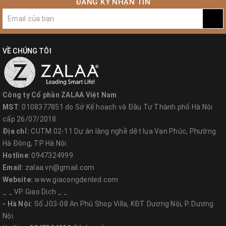
ĐĂNG KÝ NHẬN TIN
dụng năng lượng mặt trời xem
tại
https://giacongdenled.com/den-nang-luong-mat-troi
Xem các sản phẩm ĐÈN VĂN PHÒNG và LINH KIỆN
tại
https://giacongdenled.com/san-pham-khac
VỀ CHÚNG TÔI
ĐÈN LED SÂN VƯỜN xem tại
https://giacongdenled.com/den-
led-san-vuon
Các mẫu CỘT ĐÈN thông dụng và thời trang xem
Công ty Cổ phần ZALAA Việt Nam
tại
https://giacongdenled.com/cot-den-chieu-sang
MST
: 0108377851 do Sở Kế hoạch và Đầu Tư Thành phố Hà Nội
cấp 26/07/2018.
Địa chỉ:
CUTM 02-11 Dự án làng nghề dệt lụa Vạn Phúc, Phường
Hà Đông, TP Hà Nội.
Hệ thống chi nhánh - Nhà
Hotline
: 0947324999
Email:
zalaa.vn@gmail.com
phân phối của ZALAA JSC
Website:
www.giacongdenled.com
_ _ VP Giao Dịch _ _
- Hà Nội:
Số J03-08 An Phú Shop Villa, KĐT Dương Nội, P. Dương
Nội.