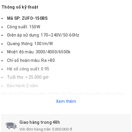
Thông số kỹ thuật
Mã SP: ZUFO-150BS
Công suất: 150W
Điện áp sử dụng: 170~240V/50-60Hz
Quang thông: 100 lm/W
Nhiệt độ màu: 3000/4000/6500k
Chỉ số hoàn màu: Ra >80
Hệ số công suất: 0.95
Tuổi thọ: > 25.000 giờ
Bảo hành 2 năm
Đèn led UFO nhà xưởng 150W của Zalaa là dòng đèn nhà xưởng
cao cấp có tính linh động cao. Người dùng có thể dễ dàng lựa chọn
Xem thêm
từng kích thước và công suất khác nhau theo nhu cầu sử dụng
của bản thân, doanh nghiệp
Giao hàng trong 48h
Với đơn hàng trên 5.000.000 đ