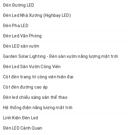
Đèn Đường LED
kia
Đèn Led Nhà Xưởng (Highbay LED)
- Đèn led nhà xưởng highbay UFO 150w có trọng lượng chỉ
Đèn Pha LED
3.1kg, rất là nhẹ so với các sản phẩm chiếu sáng nhà xưởng
Đèn Led Văn Phòng
khác. Với thiết kế nhỏ gọn như vậy rất dễ lắp đặt ở nhiều vị
trí khác nhau đặt biệt các vị trí phải lắp đặt trên cao.
Đèn LED sân vườn
Garden Solar Lighting - Đèn sân vườn năng lượng mặt trời
Đèn Led Sân Vườn Công Viên
2. TIẾT KIỆM ĐIỆN TỐI ƯU
Cột đèn trang trí công viên hiện đại
Đèn sử dụng chip Philips cho quang hiệu 130 Lm/W. Với 1
Cột đèn đường cao áp
đèn highbay ufo 150W cho quang thông đạt 13000 Lm.
Đèn led chiếu sáng sân thể thao
Ngoài ra đèn còn có len định hướng giúp tập trung ánh sáng
Hệ thống điện năng lượng mặt trời
xuống phía dưới mặt sàn làm việc giúp chiếu sáng hiệu quả
Linh Kiện Đèn Led
Đèn LED Cảnh Quan