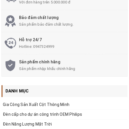
Với đơn hàng trên 5.000.000 đ
Đèn led nhà xưởng highbay UFO 150w
ZALAA
là giải pháp
chiếu sáng mới với
nhiều ưu điểm đang dần trở thành xu
Bảo đảm chất lượng
Sản phẩm bảo đảm chất lượng.
thế về ánh sáng trong công nghiệp. Thiết bị được sản
xuất bởi Công ty Cổ phần ZALAA Việt Nam chính là sự
Hỗ trợ 24/7
Hotline:
0947324999
lựa chọn hàng đầu cho các cơ sở sản xuất với mặt bằng
Sản phẩm chính hãng
rộng. Hãy cùng chúng tôi khám phá!
Sản phẩm nhập khẩu chính hãng
1. THIẾT KẾ NHỎ GỌN, KIỂU DÁNG ĐẸP
DANH MỤC
Gia Công Sản Xuất Cột Thông Minh
- Đèn xưởng có hình hàng giống 1 chiếc đĩa bay UFO nên
Đèn cấp cho dự án công trình OEM Philips
được gọi là đèn nhà xưởng Highbay UFO. Đây là kiểu dáng
Đèn Năng Lượng Mặt Trời
đèn mới có nhiều ưu điểm hơn các kiểu đèn nhà xưởng trước