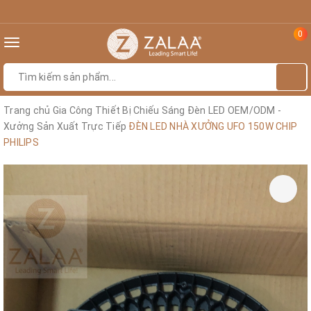
0
Toggle
navigation
Trang chủ
Gia Công Thiết Bị Chiếu Sáng Đèn LED OEM/ODM -
Xưởng Sản Xuất Trực Tiếp
ĐÈN LED NHÀ XƯỞNG UFO 150W CHIP
PHILIPS