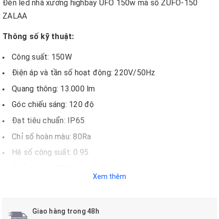
Đèn led nhà xưởng highbay UFO 150w mã số ZUFO-150
ZALAA
Thông số kỹ thuật:
Công suất: 150W
Điện áp và tần số hoạt động: 220V/50Hz
Quang thông: 13.000 lm
Góc chiếu sáng: 120 độ
Đạt tiêu chuẩn: IP65
Chỉ số hoàn màu: 80Ra
Hệ số công suất: 0.95
Tuổi thọ: 50.000 giờ
Xem thêm
Bảo hành: 3 năm
Giao hàng trong 48h