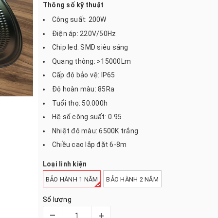
Thông số kỹ thuật
Công suất: 200W
Điện áp: 220V/50Hz
Chip led: SMD siêu sáng
Quang thông: >15000Lm
Cấp độ bảo vệ: IP65
Độ hoàn màu: 85Ra
Tuổi thọ: 50.000h
Hệ số công suất: 0.95
Nhiệt độ màu: 6500K trắng
Chiều cao lắp đặt 6-8m
Loại linh kiện
BẢO HÀNH 1 NĂM
BẢO HÀNH 2 NĂM
Số lượng
–
+