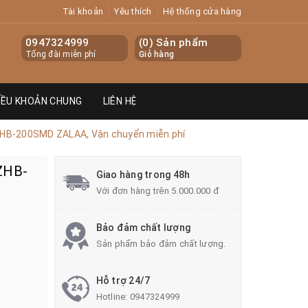
Tài khoản
Yêu thích
Hệ thống cửa hàng
0947324999
(
0
) Sản phẩm
Tổng đài miễn phí
Giỏ hàng
IỀU KHOẢN CHUNG
LIÊN HỆ
 ZHB-200SMD ZALAA, Vận chuyển miễn phí
 ZHB-
Giao hàng trong 48h
Với đơn hàng trên 5.000.000 đ
Bảo đảm chất lượng
Sản phẩm bảo đảm chất lượng.
Hỗ trợ 24/7
Hotline:
0947324999