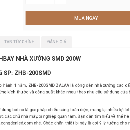
MUA NGAY
TAB TÙY CHỈNH
ĐÁNH GIÁ
GHBAY NHÀ XƯỞNG SMD 200W
ã SP: ZHB-200SMD
Bảo hành 1 năm, ZHB-200SMD ZALAA
là dòng đèn nhà xưởng cao cấ
từng kích thước và công suất khác nhau theo nhu cầu sử dụng của 
ụng bởi nó là giải pháp chiếu sáng toàn diện, mang lại nhiều lợi íc
c các chủ nhà máy, xí nghiệp quan tâm. Bạn cần tìm hiểu về thế hệ
acongdenled.com nhé. Chắc chắn thiết bị này là gợi ý lý tưởng cho 