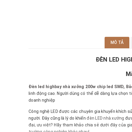
MÔ TẢ
ĐÈN LED HI
M
Đèn led highbay nhà xưởng 200w chip led SMD, 
linh động cao. Người dùng có thể dễ dàng lựa chọn 
doanh nghiệp
Công nghệ LED được các chuyên gia khuyến khích sử d
người. Đây cũng là lý do khiến
đèn LED nhà xưởng
đượ
đại, ưu việt? Hãy tham khảo chia sẻ dưới đây của gi
trường công nghiệp khác nhau!