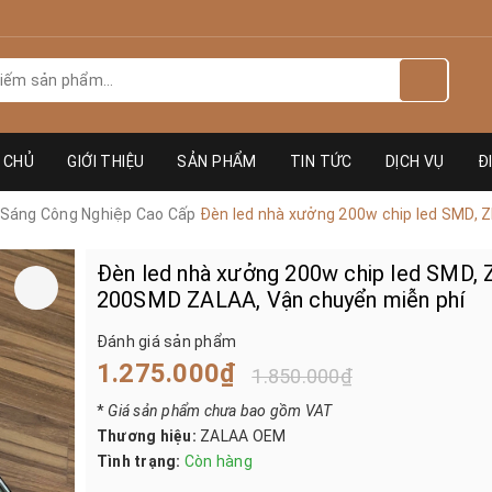
 CHỦ
GIỚI THIỆU
SẢN PHẨM
TIN TỨC
DỊCH VỤ
Đ
 Sáng Công Nghiệp Cao Cấp
Đèn led nhà xưởng 200w chip led SMD,
Đèn led nhà xưởng 200w chip led SMD,
200SMD ZALAA, Vận chuyển miễn phí
Đánh giá sản phẩm
1.275.000₫
1.850.000₫
*
Giá sản phẩm chưa bao gồm VAT
Thương hiệu:
ZALAA OEM
Tình trạng:
Còn hàng