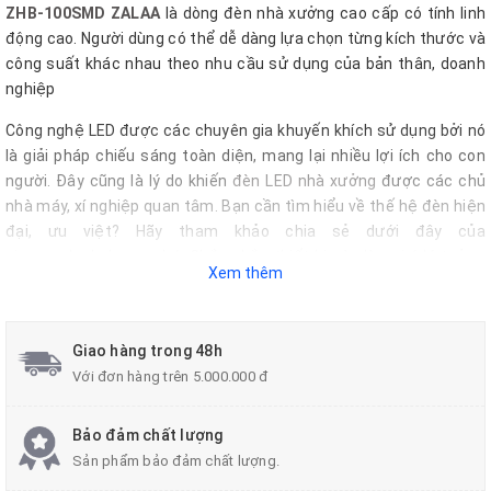
ZHB-100SMD ZALAA
là dòng đèn nhà xưởng cao cấp có tính linh
động cao. Người dùng có thể dễ dàng lựa chọn từng kích thước và
công suất khác nhau theo nhu cầu sử dụng của bản thân, doanh
nghiệp
Công nghệ LED được các chuyên gia khuyến khích sử dụng bởi nó
là giải pháp chiếu sáng toàn diện, mang lại nhiều lợi ích cho con
người. Đây cũng là lý do khiến
đèn LED nhà xưởng
được các chủ
nhà máy, xí nghiệp quan tâm. Bạn cần tìm hiểu về thế hệ đèn hiện
đại, ưu việt? Hãy tham khảo chia sẻ dưới đây của
giacongdenled.com nhé. Chắc chắn thiết bị này là gợi ý lý tưởng
Xem thêm
cho nhiều môi trường công nghiệp khác nhau!
Giao hàng trong 48h
Với đơn hàng trên 5.000.000 đ
Bảo đảm chất lượng
Sản phẩm bảo đảm chất lượng.