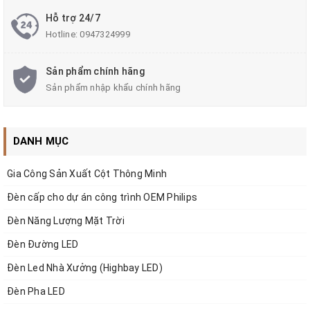
Hỗ trợ 24/7
Hotline:
0947324999
Sản phẩm chính hãng
Sản phẩm nhập khẩu chính hãng
DANH MỤC
Gia Công Sản Xuất Cột Thông Minh
Đèn cấp cho dự án công trình OEM Philips
Đèn Năng Lượng Mặt Trời
1. Đặc điểm và ứng dụng của đèn LED nhà
Đèn Đường LED
xưởng 100W SMD
Đèn Led Nhà Xưởng (Highbay LED)
a. Đặc điểm
Đèn Pha LED