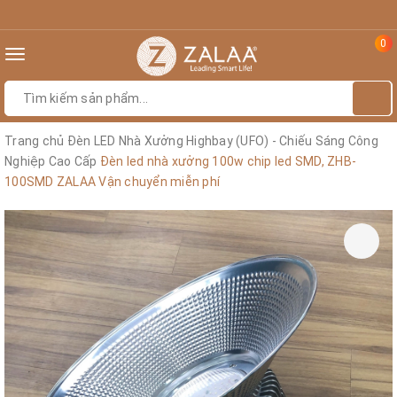
0
Toggle
navigation
Trang chủ
Đèn LED Nhà Xưởng Highbay (UFO) - Chiếu Sáng Công
Nghiệp Cao Cấp
Đèn led nhà xưởng 100w chip led SMD, ZHB-
100SMD ZALAA Vận chuyển miễn phí