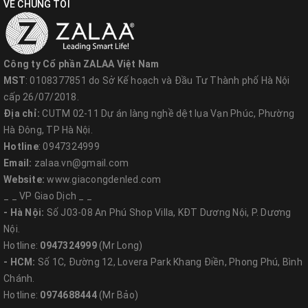
VỀ CHÚNG TÔI
Công ty Cổ phần ZALAA Việt Nam
MST
: 0108377851 do Sở Kế hoạch và Đầu Tư Thành phố Hà Nội
cấp 26/07/2018.
Địa chỉ:
CUTM 02-11 Dự án làng nghề dệt lụa Vạn Phúc, Phường
Hà Đông, TP Hà Nội.
Hotline
: 0947324999
Email:
zalaa.vn@gmail.com
Website:
www.giacongdenled.com
2. Ưu điểm và chính sách bảo hành của ZALAA
_ _ VP Giao Dịch _ _
- Hà Nội:
Số J03-08 An Phú Shop Villa, KĐT Dương Nội, P. Dương
với đèn highbay 100W
Nội.
Hotline:
0947324999
(Mr Long)
a. Ưu điểm
- HCM:
Số 1C, Đường 12, Lovera Park Khang Điền, Phong Phú, Bình
Chánh.
Thế mạnh số 1 của đèn LED chip SMD chính là cung cấp ánh
Hotline:
0974688444
(Mr Bảo)
sáng có độ hoàn màu cao. Đèn LED nhà xưởng 100W phát ra ánh