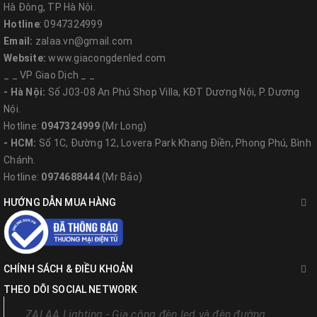
Catalog sản phẩm:
Hà Đông, TP Hà Nội.
Hotline
: 0947324999
Email:
zalaa.vn@gmail.com
Website:
www.giacongdenled.com
_ _ VP Giao Dịch _ _
- Hà Nội:
Số J03-08 An Phú Shop Villa, KĐT Dương Nội, P. Dương
Nội.
Hotline:
0947324999
(Mr Long)
- HCM:
Số 1C, Đường 12, Lovera Park Khang Điền, Phong Phú, Bình
Chánh.
Hotline:
0974688444
(Mr Bảo)
HƯỚNG DẪN MUA HÀNG
CHÍNH SÁCH & ĐIỀU KHOẢN
THEO DÕI SOCIAL NETWORK
ZALAA Lighting - Gia công đèn led và đèn đường