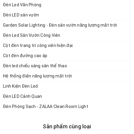
Đèn Led Văn Phòng
Chip LED:
LUMILEDS-CREE
Đèn LED sân vườn
Chỉ số IP:
IP66
Garden Solar Lighting - Đèn sân vườn năng lượng mặt trời
Chất liệu
: Hợp kim nhôm
Công suất:
3W
Đèn Led Sân Vườn Công Viên
Kích thước:
90mm
Cột đèn trang trí công viên hiện đại
Hiệu suất quang:
80-100
(Lm/w)
Cột đèn đường cao áp
Ra:
>80
Đèn led chiếu sáng sân thể thao
Ánh sáng:
(Trắng/ Vàng/ Trung tính/ Đổi màu RGB)
Hệ thống điện năng lượng mặt trời
- 3000K/4000K/6000K
Linh Kiện Đèn Led
- BLUE/GREEN/RED
Đèn LED Cảnh Quan
Đèn Phòng Sạch - ZALAA Clean Room Light
Sản phẩm cùng loại