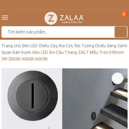
0
Toggle
navigation
Trang chủ
Đèn LED Chiếu Cây, Rọi Cột, Rọi Tường Chiếu Sáng Cảnh
Quan Sân Vườn
Đèn LED Âm Cầu Thang ZACT Mẫu Tròn D90mm
3W 3000K/4000K/6000K