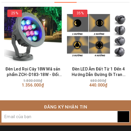
25%
35%
Đèn Led Rọi Cây 18W Mã sản
Đèn LED Âm Đất Từ 1 Đến 4
phẩm ZCH-D183-18W - Đổi
Hướng Dẫn Đường Đi Trang
màu
Trí Cảnh Quan Ngoài Trời
1.800.000₫
680.000₫
1.356.000₫
440.000₫
ĐĂNG KÝ NHẬN TIN
Ưu điểm của đèn led âm cầu thang nội thất:
Đèn âm bậc cầu thang mang sự tinh tế đơn giản, nhưng độc
đáo:
có hộp vuông, với khe hắt vát cong sáng tạo mềm mại tạo