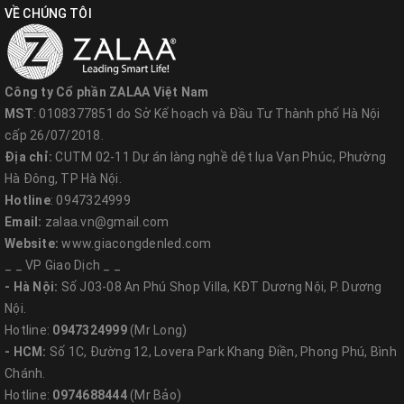
VỀ CHÚNG TÔI
đường cong hắt sáng tinh tế kết hợp với công nghệ chiếu sáng Led
cao cấp cho ánh sáng êm dịu, lan tỏa
Đèn âm bậc cầu thang lắp đặt dễ dàng và sử dụng tiện lợi:
Công ty Cổ phần ZALAA Việt Nam
dùng để lắp đặt với hộp đế âm tường của các loại công tắc, ổ cắm
MST
: 0108377851 do Sở Kế hoạch và Đầu Tư Thành phố Hà Nội
thông dụng, nhờ vậy mà đèn ốp tường chân cầu thang được bảo
cấp 26/07/2018.
vệ an toàn. Có thể gắn âm bậc cầu thang đơn giản và Dễ dàng lắp
Địa chỉ:
CUTM 02-11 Dự án làng nghề dệt lụa Vạn Phúc, Phường
đặt bảo trì.
Hà Đông, TP Hà Nội.
Đèn âm bậc cầu thang thân thiện với môi trường
không chứa
Hotline
: 0947324999
Email:
zalaa.vn@gmail.com
thành phần độc hại như huỳnh quang, thủy ngân, ít nhiệt, không
Website:
www.giacongdenled.com
có tiếng ồn. Đèn chất liệu được làm từ nhôm cao cấp vì thế tản
_ _ VP Giao Dịch _ _
nhiệt rất tốt, công suất đèn chỉ từ 1.5w-3w rất nhỏ không phát
- Hà Nội:
Số J03-08 An Phú Shop Villa, KĐT Dương Nội, P. Dương
nhiều nhiệt, không hề phát ra tiếng ồn làm ảnh hưởng tới không
Nội.
gian riêng. Phù hợp cho đọc sách, chiếu điểm vật thể.
Hotline:
0947324999
(Mr Long)
Đèn âm bậc cầu thang có tuổi thọ đèn cao được bảo hành
- HCM:
Số 1C, Đường 12, Lovera Park Khang Điền, Phong Phú, Bình
Chánh.
lâu năm.
Đèn led ốp tường chân cầu thang có Chip Led siêu sáng,
Hotline:
0974688444
(Mr Bảo)
tuổi thọ cao lên đến 20.000 giờ, không chứa tia cực tím đáng tin