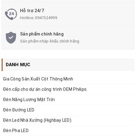
Hỗ trợ 24/7
Hotline:
0947324999
Sản phẩm chính hãng
Sản phẩm nhập khẩu chính hãng
DANH MỤC
Đèn LED Âm Cầu Thang 3W
I/ Thông tin về sản phẩm
Gia Công Sản Xuất Cột Thông Minh
Kiểu Tròn Giọt Nước
Đèn cấp cho dự án công trình OEM Philips
Đèn Năng Lượng Mặt Trời
:
Đèn Đường LED
Thông số sản phẩm
Đèn Led Nhà Xưởng (Highbay LED)
Điện áp
: 12V/24V/220V
Đèn Pha LED
Góc chiếu:
20-30 độ