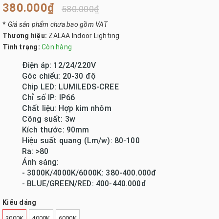
380.000₫
580.000₫
*
Giá sản phẩm chưa bao gồm VAT
Thương hiệu:
ZALAA Indoor Lighting
Tình trạng:
Còn hàng
Điện áp: 12/24/220V
Góc chiếu: 20-30 độ
Chip LED: LUMILEDS-CREE
Chỉ số IP: IP66
Chất liệu: Hợp kim nhôm
Công suất: 3w
Kích thước: 90mm
Hiệu suất quang (Lm/w): 80-100
Ra: >80
Ánh sáng:
- 3000K/4000K/6000K: 380-400.000đ
- BLUE/GREEN/RED: 400-440.000đ
Kiểu dáng
3000K
4000K
6000K