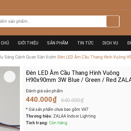
 CHỦ
GIỚI THIỆU
SẢN PHẨM
TIN TỨC
DỊCH VỤ
Đ
hiếu Sáng Cảnh Quan Sân Vườn
Đèn LED Âm Cầu Thang Hình Vuông H
Đèn LED Âm Cầu Thang Hình Vuông
H90x90mm 3W Blue / Green / Red ZAL
Đánh giá sản phẩm
440.000₫
640.000₫
*
Giá sản phẩm chưa bao gồm VAT
Thương hiệu:
ZALAA Indoor Lighting
Tình trạng:
Còn hàng