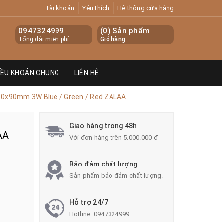
Tài khoản
Yêu thích
Hệ thống cửa hàng
0947324999
(
0
) Sản phẩm
Tổng đài miễn phí
Giỏ hàng
IỀU KHOẢN CHUNG
LIÊN HỆ
90x90mm 3W Blue / Green / Red ZALAA
Giao hàng trong 48h
AA
Với đơn hàng trên 5.000.000 đ
Bảo đảm chất lượng
Sản phẩm bảo đảm chất lượng.
Hỗ trợ 24/7
Hotline:
0947324999