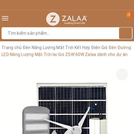
0
Toggle
navigation
Trang chủ
Đèn Năng Lượng Mặt Trời Kết Hợp Điện Gió
Đèn Đường
LED Năng Lượng Mặt Trời lai Gió ZSW 60W Zalaa dành cho dự án