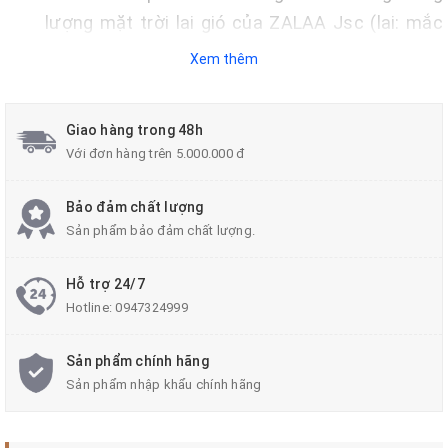
lượng mặt trời lai gió của ZALAA Jsc (lai: mắc
kết hợp, song song //) dành cho dự án chiếu
Xem thêm
sáng, có công suất 60W, hợp chiều cao cột từ
10m, Giờ làm việc: trung bình 12h mỗi ngày, Khả
Giao hàng trong 48h
năng Dự trữ điện: từ 3 - 5 ngày mưa trở lại.
Với đơn hàng trên 5.000.000 đ
Bảo đảm chất lượng
Sản phẩm bảo đảm chất lượng.
Hỗ trợ 24/7
Hotline:
0947324999
Sản phẩm chính hãng
Sản phẩm nhập khẩu chính hãng