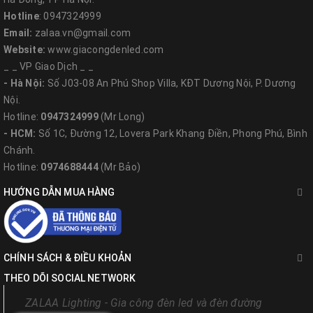
Hotline
: 0947324999
Email:
zalaa.vn@gmail.com
Website:
www.giacongdenled.com
_ _ VP Giao Dịch _ _
- Hà Nội:
Số J03-08 An Phú Shop Villa, KĐT Dương Nội, P. Dương
Hệ thống đèn chiếu sáng bằng năng lượng mặt trời kết
Nội.
hợp với tuabin gió đã được Zalaa tư vấn và lắp đặt ở
Hotline:
0947324999
(Mr Long)
nhiều công trình trong thời gian qua góp phần thực
- HCM:
Số 1C, Đường 12, Lovera Park Khang Điền, Phong Phú, Bình
hiện mục tiêu xây dựng tuyến đường sáng, xanh, sạch,
Chánh.
Hotline:
0974688444
(Mr Bảo)
đẹp, an ninh trật tự. Mô hình này phù hợp với xu hướng
sử dụng năng lượng xanh, xây dựng đô thị xanh...
HƯỚNG DẪN MUA HÀNG
cần nhân rộng trên nhiều địa bàn của chúng ta.
CHÍNH SÁCH & ĐIỀU KHOẢN
THEO DÕI SOCIAL NETWORK
ZALAA Lighting - Gia công đèn led và đèn đường