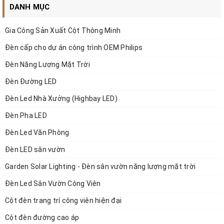
DANH MỤC
Gia Công Sản Xuất Cột Thông Minh
Đèn cấp cho dự án công trình OEM Philips
Đèn Năng Lượng Mặt Trời
Đèn Đường LED
Đèn Led Nhà Xưởng (Highbay LED)
Đèn Pha LED
Đèn Led Văn Phòng
Đèn LED sân vườn
Garden Solar Lighting - Đèn sân vườn năng lượng mặt trời
Ngày nay, Dòng sản phẩm sử dụng nguồn năng lượng
Đèn Led Sân Vườn Công Viên
xanh từ gió và mặt trời được các chủ đầu tư dự án /
Cột đèn trang trí công viên hiện đại
công trình ở nhiều địa phương chọn làm giải pháp
Cột đèn đường cao áp
chiếu sáng thay thế dòng đèn halogen, đèn cao áp,