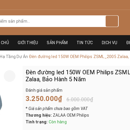
 CHỦ
GIỚI THIỆU
SẢN PHẨM
TIN TỨC
DỊCH VỤ
Đ
 Hạ Tầng Dự Án
Đèn đường led 150W OEM Philips ZSML_2005 Zalaa,
Đèn đường led 150W OEM Philips ZSM
Zalaa, Bảo Hành 5 Năm
Đánh giá sản phẩm
3.250.000₫
6.000.000₫
*
Giá sản phẩm chưa bao gồm VAT
Thương hiệu:
ZALAA OEM Philips
Tình trạng:
Còn hàng