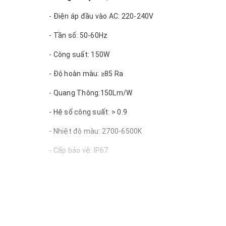
- Điện áp đầu vào AC: 220-240V
- Tần số: 50-60Hz
- Công suất: 150W
- Độ hoàn màu: ≥85 Ra
- Quang Thông:150Lm/W
- Hệ số công suất: > 0.9
- Nhiệt độ màu: 2700-6500K
- Cấp bảo vệ: IP67
- Cấp cách điện: Class 1
- Cấp chống va đập: IK08
- Chứng chỉ: CE, RoHS