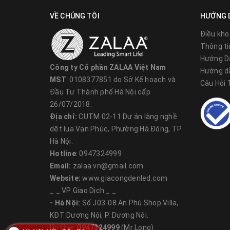
VỀ CHÚNG TÔI
HƯỚNG 
Điều kho
Thông ti
Hướng D
Công ty Cổ phần ZALAA Việt Nam
Hướng d
MST
: 0108377851 do Sở Kế hoạch và
Câu Hỏi
Đầu Tư Thành phố Hà Nội cấp
26/07/2018.
Địa chỉ:
CUTM 02-11 Dự án làng nghề
Hệ thống quang học tinh vi.
dệt lụa Vạn Phúc, Phường Hà Đông, TP
Hà Nội.
- Xin được chia sẻ thêm: thiết bị sử dụng chip LED và
tập đoàn này, chúng ta hoàn toàn có thể tin tưởng và
Hotline
: 0947324999
Ngoài ra, các bộ phận được lắp ráp theo quy trình cô
Email:
zalaa.vn@gmail.com
Website:
www.giacongdenled.com
_ _ VP Giao Dịch _ _
- Hà Nội:
Số J03-08 An Phú Shop Villa,
KĐT Dương Nội, P. Dương Nội.
Hotline:
0947324999
(Mr Long)