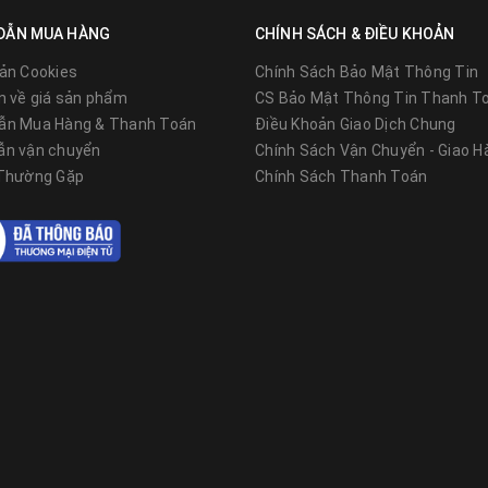
DẪN MUA HÀNG
CHÍNH SÁCH & ĐIỀU KHOẢN
ản Cookies
Chính Sách Bảo Mật Thông Tin
n về giá sản phẩm
CS Bảo Mật Thông Tin Thanh T
ẫn Mua Hàng & Thanh Toán
Điều Khoản Giao Dịch Chung
ẫn vận chuyển
Chính Sách Vận Chuyển - Giao H
 Thường Gặp
Chính Sách Thanh Toán
 bộ nguồn (driver) chính hãng Philips. Với uy tín và sức mạnh công n
o chất lượng linh kiện. Tất cả đều có chứng nhận nguồn gốc xuất xứ
ng nghệ chuẩn.