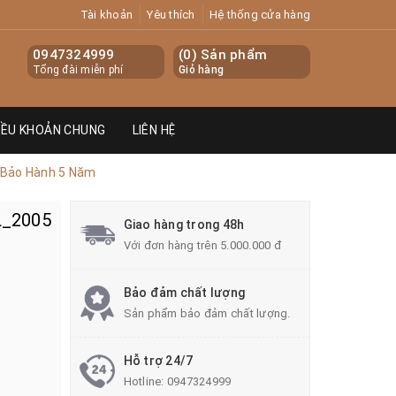
Tài khoản
Yêu thích
Hệ thống cửa hàng
0947324999
(
0
) Sản phẩm
Tổng đài miễn phí
Giỏ hàng
IỀU KHOẢN CHUNG
LIÊN HỆ
 Bảo Hành 5 Năm
L_2005
Giao hàng trong 48h
Với đơn hàng trên 5.000.000 đ
Bảo đảm chất lượng
Sản phẩm bảo đảm chất lượng.
Hỗ trợ 24/7
Hotline:
0947324999