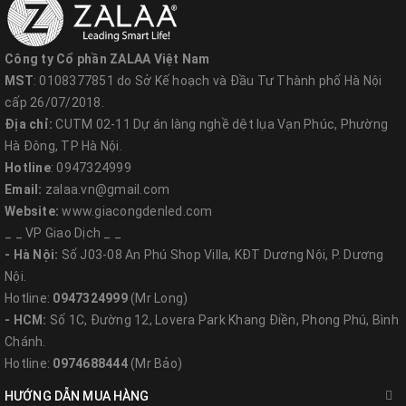
VPGD Hồ Chí Minh:
- Địa chỉ: 20D Trần Hưng Đạo, Phường 7, Quận 5, TP HCM
Công ty Cổ phần ZALAA Việt Nam
- Hotline: 0944.840.666 (Mr Danh - GĐCN)
MST
: 0108377851 do Sở Kế hoạch và Đầu Tư Thành phố Hà Nội
- Email: zalaa.jsc@gmail.com
cấp 26/07/2018.
Địa chỉ:
CUTM 02-11 Dự án làng nghề dệt lụa Vạn Phúc, Phường
Hà Đông, TP Hà Nội.
Hotline
: 0947324999
Chi nhánh Miền Trung - TP. Đà
Email:
zalaa.vn@gmail.com
Nẵng
Website:
www.giacongdenled.com
_ _ VP Giao Dịch _ _
- Địa chỉ: Số 91 đường Phước Lý 14, P.Hòa Minh, Q.Liên Chiểu, TP
- Hà Nội:
Số J03-08 An Phú Shop Villa, KĐT Dương Nội, P. Dương
Đà Nẵng
Nội.
- Email: zalaa.mientrung@gmail.com
Hotline:
0947324999
(Mr Long)
- Hotline: 0981.270.333 (Mr N.T. Tý - GĐ Chi nhánh)
- HCM:
Số 1C, Đường 12, Lovera Park Khang Điền, Phong Phú, Bình
- Website:
www.chieusangmientrung.com
Chánh.
Hotline:
0974688444
(Mr Bảo)
HƯỚNG DẪN MUA HÀNG