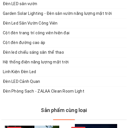
Đèn LED sân vườn
Garden Solar Lighting - Đèn sân vườn năng lượng mặt trời
Hệ thống Website:
Đèn Led Sân Vườn Công Viên
-
https://www.zalaa.vn/
Cột đèn trang trí công viên hiện đại
-
www.denchieusangled.vn/
Cột đèn đường cao áp
-
www.giacongdenled.com/
Đèn led chiếu sáng sân thể thao
-
www.chieusangmientrung.com/
Hệ thống điện năng lượng mặt trời
Linh Kiện Đèn Led
-
www.laprapdenled.com/
Đèn LED Cảnh Quan
Đèn Phòng Sạch - ZALAA Clean Room Light
Sản phẩm cùng loại