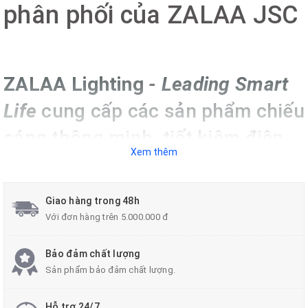
phân phối của ZALAA JSC
ZALAA Lighting
-
Leading Smart
Life
cung cấp các sản phẩm chiếu
sáng thông minh, tiết kiệm điện,
Xem thêm
hoạt động ổn định, tiết kiệm chi
phí cho Chủ đầu tư, Quý khách
Giao hàng trong 48h
hàng và Người sử dụng!
Với đơn hàng trên 5.000.000 đ
Bảo đảm chất lượng
Sản phẩm bảo đảm chất lượng.
Hỗ trợ 24/7