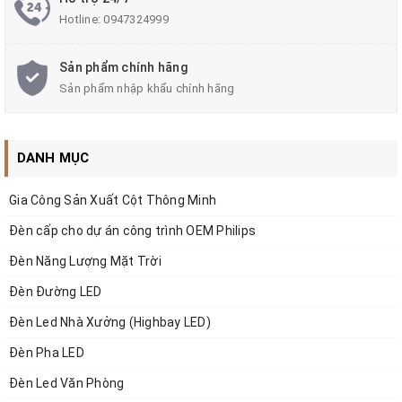
Hotline:
0947324999
Sản phẩm chính hãng
Sản phẩm nhập khẩu chính hãng
DANH MỤC
Gia Công Sản Xuất Cột Thông Minh
__<<
>>__
Đèn cấp cho dự án công trình OEM Philips
Công ty Cổ phần ZALAA Việt Nam
MST:
0108377851
Đèn Năng Lượng Mặt Trời
Trụ Sở:
CUTM 02-11 Dự án làng nghề Dệt lụa Vạn Phúc, P.Vạn
Đèn Đường LED
Phúc, Q.Hà Đông, T.P Hà Nội
Mobile:
0971043999
Tel: 024.5678.1567
Đèn Led Nhà Xưởng (Highbay LED)
VPGD Hà Nội:
Số J03-08 An Phú Shop Villa,
Đèn Pha LED
KĐT Dương Nội,Phường Dương Nội, Quận Hà Đông, HN
Email:
zalaa.vn@gmail.com
Đèn Led Văn Phòng