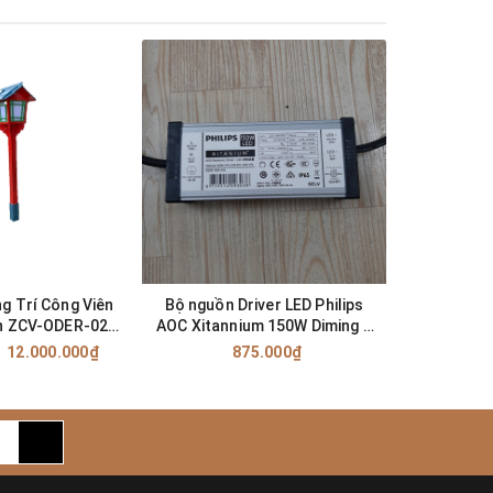
 cực kỳ
 cường độ
g Trí Công Viên
Bộ nguồn Driver LED Philips
Bộ nguồn 
ản ZCV-ODER-025
AOC Xitannium 150W Diming 1
65w Di
ALAA
công suất
12.000.000₫
875.000₫