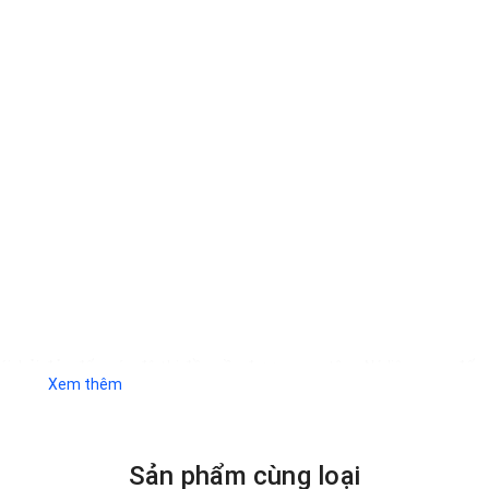
i, hải đảo đến các đô thị đều cần được quan tâm. Nó liên quan đến
Xem thêm
ED
là giải pháp số 1, được các chuyên gia khuyến khích sử dụng. Tron
 đến bạn đọc một model cực kỳ ấn tượng, sử dụng linh kiện chính hã
Sản phẩm cùng loại
S 125W IP66 ZALAA MÃ SẢN PHẨM ZIRIS-125W