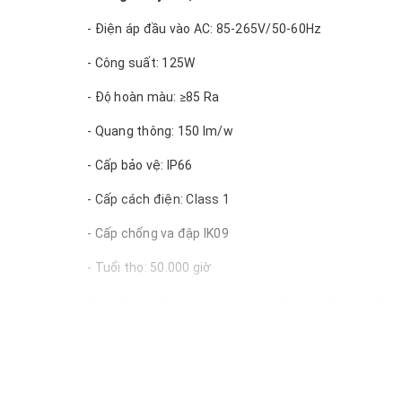
- Điện áp đầu vào AC: 85-265V/50-60Hz
- Công suất: 125W
- Độ hoàn màu: ≥85 Ra
- Quang thông: 150 lm/w
- Cấp bảo vệ: IP66
- Cấp cách điện: Class 1
- Cấp chống va đập IK09
- Tuổi thọ: 50.000 giờ
Hệ thống chiếu sáng công cộng từ nông thôn, miền nú
giao thông và trật tự an ninh. Hiện nay,
đèn đường L
viết dưới đây,
giacongdenled.com
xin được giới thiệu
Philips. Xin mời quý vị độc giả cùng tham khảo!
1. Đặc điểm và ứng dụng của ĐÈN ĐƯỜNG LED ERI