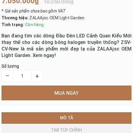
7.050.000₫
10.250.000₫
*
Giá sản phẩm chưa bao gồm VAT
Thương hiệu:
ZALAAjsc OEM Light Garden
Tình trạng:
Còn hàng
Bạn đang tìm các dòng Đầu Đèn LED Cảnh Quan Kiểu Mới
thay thế cho các dòng bóng halogen truyền thống? ZSV-
CV-New là mã sản phẩm mới đẹp lạ của ZALAAjsc OEM
Light Garden. Xem ngay!
Số lượng
–
+
MUA NGAY
MÔ TẢ
TAB TÙY CHỈNH