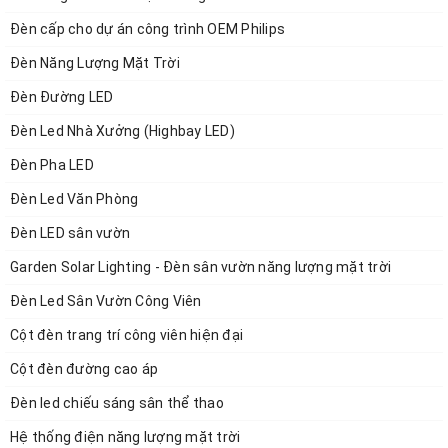
1. Thông tin chung về nhóm sản phẩm
Đèn cấp cho dự án công trình OEM Philips
- Mã sản phẩm:
ZSV-CV-New (chi tiết đặt tên theo
Đèn Năng Lượng Mặt Trời
từng mẫu)
Đèn Đường LED
- Kích thước/Trọng lương:
Thay đổi theo kiểu
Đèn Led Nhà Xưởng (Highbay LED)
dáng của từng mẫu
Đèn Pha LED
- Công suất:
30W, 40W, 50W, 60W, 70W, 80W...
Đèn Led Văn Phòng
(ZALAA Có thể OEM theo yêu cầu dự án)
Đèn LED sân vườn
- Điện áp sử dụng:
AC220V
Garden Solar Lighting - Đèn sân vườn năng lượng mặt trời
- Ánh sáng:
3000k/4000k/5000k (OEM theo yêu
Đèn Led Sân Vườn Công Viên
cầu)
Cột đèn trang trí công viên hiện đại
- Nhiệt độ hoạt động:
-40˚C đến 50˚C
Cột đèn đường cao áp
- Chất liệu:
Vỏ Nhôm, Sơn tĩnh điện (OEM theo yêu
Đèn led chiếu sáng sân thể thao
cầu)
Hệ thống điện năng lượng mặt trời